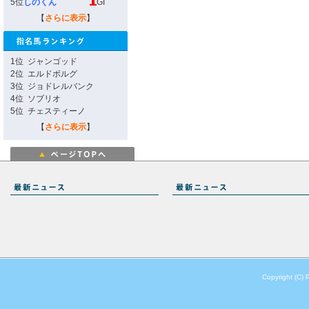
5位
しのくん
GI
【
さらに表示
】
1位
ジャンゴッド
2位
エルドボルグ
3位
ジョドレルバンク
4位
ソブリオ
5位
チェスティーノ
【
さらに表示
】
Copyright (C) 