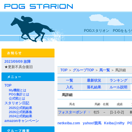
POGスタリオン POGをも
2023/09/09 故障
★更新不具合復旧
TOP
＞
グループTOP
＞
馬一覧
＞ 馬詳細
一覧
最新状況
ランキング
TOP
入札
落札結果
ルール説明
My機能とは
POG集計とは
馬詳細
公式戦とは
スタリオン日記
馬名
馬齢
在厩
成績
2025公式戦結果
2026公式戦募集
フォスターボンド
▼
牡5
－
[1-1-0-2]
8
2024公式戦結果
amazonキャンペーン
netkeiba.com
yahoo!競馬
Keiba@nifty
PO