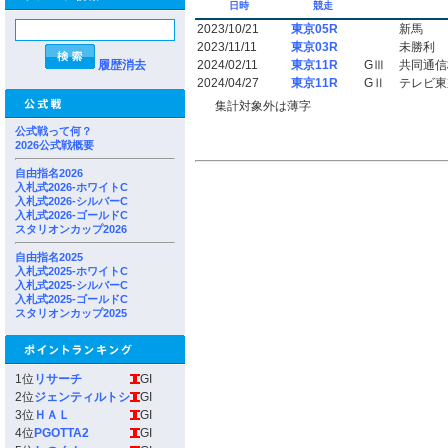
日時
競走
2023/10/21
東京05R
新馬
2023/11/11
東京03R
未勝利
履歴消去
2024/02/11
東京11R
GⅢ
共同通信
2024/04/27
東京11R
GⅡ
テレビ東
集計対象外は薄字
公式戦って何？
2026公式戦概要
自由指名2026
入札式2026-ホワイトC
入札式2026-シルバーC
入札式2026-ゴールドC
スタリオンカップ2026
自由指名2025
入札式2025-ホワイトC
入札式2025-シルバーC
入札式2025-ゴールドC
スタリオンカップ2025
1位
リサーチ
GI
2位
ジェンティルトシ
GI
3位
ＨＡＬ
GI
4位
PGOTTA2
GI