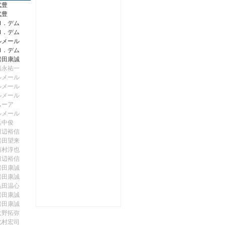
武豊
武豊
Ｍ．デム
Ｍ．デム
ルメール
Ｍ．デム
岩田康誠
福永祐一
ルメール
ルメール
ルメール
ムーア
ルメール
浜中俊
田辺裕信
岩田望来
西村淳也
田辺裕信
岩田康誠
岩田康誠
亀田温心
岩田康誠
岩田康誠
大野拓弥
北村宏司