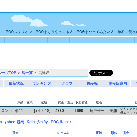
POGスタリオン POGをもうやってる方、POGをやってみたい方、無料で簡
ループTOP
＞
馬一覧
＞ 馬詳細
最新状況
ランキング
グラフ
掲示板
携帯版案内
馬齢
在厩
成績
賞金
直近
収得賞金
厩舎
父キングカ
イロン
▼
牡11
－
[5-6-3-18]
4780
3600
鹿戸雄一
美浦
母エリモピ
m
yahoo!競馬
Keiba@nifty
POG Helper
競走
レース名
距離
順位
賞金