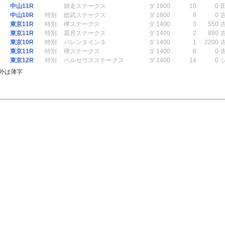
中山11R
師走ステークス
ダ 1800
10
0
中山10R
特別
総武ステークス
ダ 1800
9
0
東京11R
特別
欅ステークス
ダ 1400
3
550
東京11R
特別
霜月ステークス
ダ 1400
2
880
東京10R
特別
バレンタインＳ
ダ 1400
1
2200
東京11R
特別
欅ステークス
ダ 1400
8
0
東京12R
特別
ペルセウスステークス
ダ 1400
14
0
外は薄字