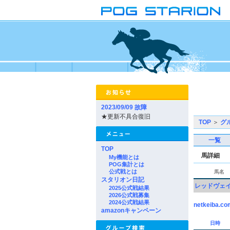
2023/09/09 故障
★更新不具合復旧
TOP
＞
グ
一覧
TOP
馬詳細
My機能とは
POG集計とは
公式戦とは
馬名
スタリオン日記
レッドヴェ
2025公式戦結果
2026公式戦募集
2024公式戦結果
netkeiba.co
amazonキャンペーン
日時