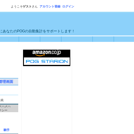
ようこそ
ゲスト
さん
アカウント登録
ログイン
単にあなたのPOGの自動集計をサポートします！
管理画面
血統
メハメハ
クシー
騎手