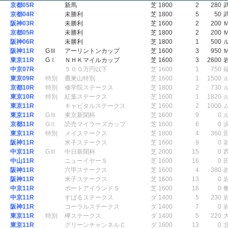
京都05R
新馬
芝 1800
2
280
京都04R
未勝利
芝 1800
5
50
阪神03R
未勝利
芝 1600
2
200
京都05R
未勝利
芝 1800
2
200
阪神06R
未勝利
芝 1800
1
500
阪神11R
GⅢ
アーリントンカップ
芝 1600
3
950
東京11R
GⅠ
ＮＨＫマイルカップ
芝 1600
3
2600
中京07R
５００万円以下
芝 1600
1
750
東京09R
特別
鷹巣山特別
芝 1600
1
1500
京都10R
特別
修学院ステークス
芝 1800
2
730
東京10R
特別
紅葉ステークス
芝 1600
1
1820
東京11R
キャピタルステークス
芝 1600
2
1000
東京11R
GⅢ
東京新聞杯
芝 1600
9
0
京都11R
GⅡ
読売マイラーズカップ
芝 1600
6
0
東京11R
特別
メイステークス
芝 1800
4
360
阪神11R
米子ステークス
芝 1600
9
0
中京11R
GⅢ
中日新聞杯
芝 2000
15
0
中山11R
ニューイヤーＳ
芝 1600
16
0
阪神11R
六甲ステークス
芝 1600
4
380
阪神11R
米子ステークス
芝 1600
13
0
中京11R
ポートアイランドＳ
芝 1600
16
0
中京11R
すばるステークス
ダ 1400
5
230
阪神11R
コーラルステークス
ダ 1400
7
0
東京11R
特別
欅ステークス
ダ 1400
5
220
東京11R
グリーンチャンネルＣ
ダ 1600
13
0