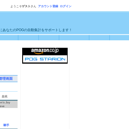
ようこそ
ゲスト
さん
アカウント登録
ログイン
単にあなたのPOGの自動集計をサポートします！
管理画面
血統
en's Joy
eve
騎手