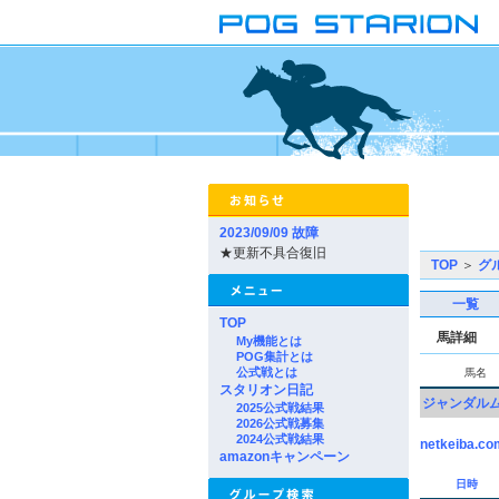
2023/09/09 故障
★更新不具合復旧
TOP
＞
グ
一覧
TOP
馬詳細
My機能とは
POG集計とは
公式戦とは
馬名
スタリオン日記
ジャンダル
2025公式戦結果
2026公式戦募集
2024公式戦結果
netkeiba.co
amazonキャンペーン
日時