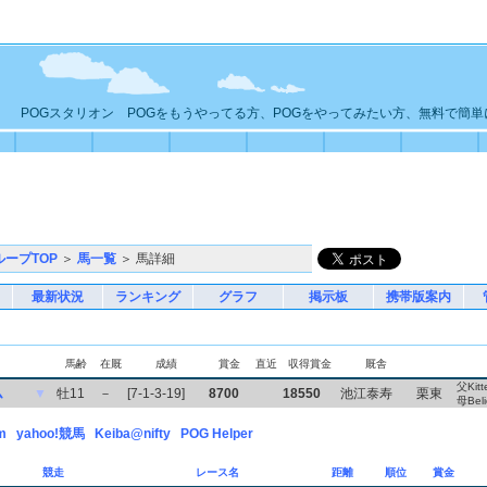
POGスタリオン POGをもうやってる方、POGをやってみたい方、無料で簡
ループTOP
＞
馬一覧
＞ 馬詳細
最新状況
ランキング
グラフ
掲示板
携帯版案内
馬齢
在厩
成績
賞金
直近
収得賞金
厩舎
父Kitt
ム
▼
牡11
－
[7-1-3-19]
8700
18550
池江泰寿
栗東
母Beli
m
yahoo!競馬
Keiba@nifty
POG Helper
競走
レース名
距離
順位
賞金