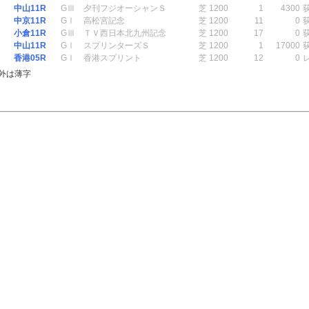
中山11R
GⅢ
夕刊フジオーシャンＳ
芝 1200
1
4300
中京11R
GⅠ
高松宮記念
芝 1200
11
0
小倉11R
GⅢ
ＴＶ西日本北九州記念
芝 1200
17
0
中山11R
GⅠ
スプリンターズＳ
芝 1200
1
17000
香港05R
GⅠ
香港スプリント
芝 1200
12
0
外は薄字