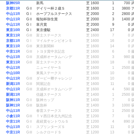
阪神05R
新馬
芝 1600
1
700
京都11R
GⅡ
デイリー杯２歳Ｓ
芝 1600
1
3800
中山11R
GⅠ
ホープフルステークス
芝 2000
2
2800
中山11R
GⅡ
報知杯弥生賞
芝 2000
3
1400
中山11R
GⅠ
皐月賞
芝 2000
9
0
東京10R
GⅠ
東京優駿
芝 2400
17
0
東京11R
GⅢ
富士ステークス
芝 1600
7
0
京都11R
GⅠ
マイルチャンピオンＳ
芝 1600
16
0
東京11R
GⅢ
東京新聞杯
芝 1600
14
0
中京11R
GⅢ
トヨタ賞中京記念
芝 1600
6
0
中山11R
GⅢ
京成杯オータムハンデ
芝 1600
3
980
東京11R
GⅢ
富士ステークス
芝 1600
18
0
中山11R
ニューイヤーＳ
芝 1600
1
2500
中山10R
東風ステークス
芝 1600
10
0
中山11R
GⅢ
ダービー卿チャレンジ
芝 1600
10
0
新潟11R
GⅢ
関屋記念
芝 1600
11
0
中山11R
GⅢ
京成杯オータムハンデ
芝 1600
4
590
新潟11R
信越ステークス
芝 1400
1
2500
阪神11R
GⅡ
阪神カップ
芝 1400
7
0
阪神11R
GⅢ
阪急杯
芝 1400
3
1000
中山11R
春雷ステークス
芝 1200
1
2500
小倉11R
GⅢ
ＴＶ西日本北九州記念
芝 1200
7
0
中京11R
GⅡ
産経賞セントウルＳ
芝 1200
4
890
中山11R
GⅠ
スプリンターズＳ
芝 1200
11
0
中京11R
GⅢ
シルクロードＳ
芝 1200
13
0