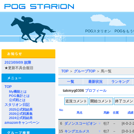
POGスタリオン POGをも
2023/09/09 故障
★更新不具合復旧
TOP
＞
グループTOP
＞ 馬一覧
一覧
最新状況
ランキング
TOP
takmyg0306
プロフィール
My機能とは
POG集計とは
公式戦とは
スタリオン日記
2025公式戦結果
No
馬名
馬齢
在厩
成績
2026公式戦募集
2024公式戦結果
amazonキャンペーン
6
ダノンスコーピオン
▼
牡7
－
[4-0-2-
15
キングエルメス
▼
牡7
－
[3-0-1-8