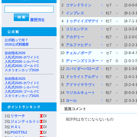
2
コマンドライン
▼
セ7
－
[2-0-0-6
7
インプレス
▼
牡7
－
[9-1-3-
履歴消去
4
トゥデイイズザデイ
▼
牡7
－
[4-7-1-
1
コリエンテス
▼
セ7
－
[1-3-2-8
8
アカデミー
▼
牝7
－
[1-2-0-0
公式戦って何？
2026公式戦概要
9
アルファヒディ
▼
セ7
－
[2-2-2-
10
チェルノボーグ
▼
セ7
－
[3-8-4-7
自由指名2026
入札式2026-ホワイトC
3
ディーンズリスター
▼
セ7
Ｏ
[1-0-1-5
入札式2026-シルバーC
入札式2026-ゴールドC
12
スパイダーバローズ
▼
牡7
－
[0-1-3-6
スタリオンカップ2026
11
ドゥライトアルディ
▼
牝7
－
[1-4-1-
自由指名2025
入札式2025-ホワイトC
5
アドマイヤラヴィ
▼
牝7
－
[3-2-4-
入札式2025-シルバーC
入札式2025-ゴールドC
14
マジカルキュート
▼
牝7
－
[0-0-0-1
スタリオンカップ2025
13
ヨール
▼
牝7
－
[2-3-3-
近況コメント
1位
リサーチ
GI
前評判は当てにならないもの
2位
ジェンティルトシ
GI
3位
ＨＡＬ
GI
4位
PGOTTA2
GI