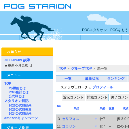
POGスタリオン POGをも
2023/09/09 故障
★更新不具合復旧
TOP
＞
グループTOP
＞ 馬一覧
一覧
最新状況
ランキング
TOP
ステラヴェローチェ
プロフィール
My機能とは
POG集計とは
公式戦とは
スタリオン日記
2025公式戦結果
No
馬名
馬齢
在厩
成績
2026公式戦募集
2024公式戦結果
amazonキャンペーン
3
セリフォス
▼
牡7
－
[5-3-0-9
11
コラリン
▼
牝7
－
[2-0-1-