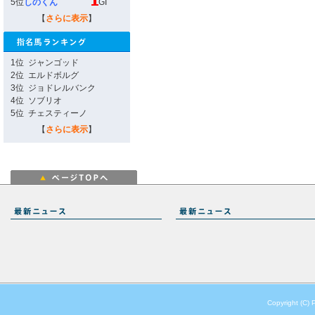
5位
しのくん
GI
【
さらに表示
】
1位
ジャンゴッド
2位
エルドボルグ
3位
ジョドレルバンク
4位
ソブリオ
5位
チェスティーノ
【
さらに表示
】
Copyright (C) 