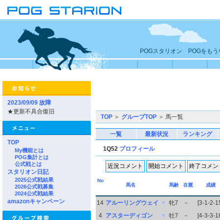
POGスタリオン POGをも
2023/09/09 故障
★更新不具合復旧
TOP
＞
グループTOP
＞ 馬一覧
一覧
最新状況
ランキング
TOP
1Q52
プロフィール
My機能とは
POG集計とは
公式戦とは
スタリオン日記
2025公式戦結果
No
馬名
馬齢
在厩
成績
2026公式戦募集
2024公式戦結果
amazonキャンペーン
14
アルーリングウェイ
▼
牝7
－
[3-1-2-1
4
アスターディゴン
▼
牡7
－
[4-3-3-1