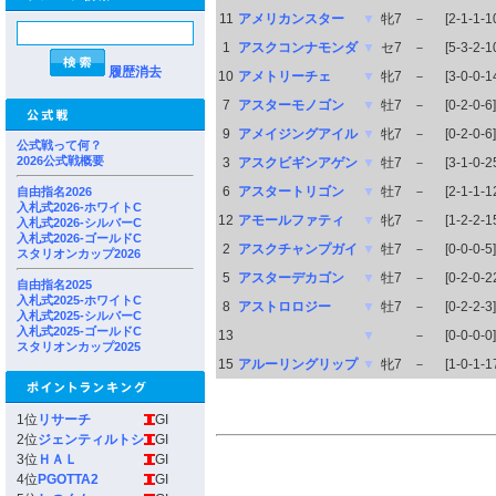
11
アメリカンスター
▼
牝7
－
[2-1-1-1
1
アスクコンナモンダ
▼
セ7
－
[5-3-2-1
履歴消去
10
アメトリーチェ
▼
牝7
－
[3-0-0-1
7
アスターモノゴン
▼
牡7
－
[0-2-0-6]
9
アメイジングアイル
▼
牝7
－
[0-2-0-6]
公式戦って何？
2026公式戦概要
3
アスクビギンアゲン
▼
牡7
－
[3-1-0-2
6
アスタートリゴン
▼
牡7
－
[2-1-1-1
自由指名2026
入札式2026-ホワイトC
12
アモールファティ
▼
牝7
－
[1-2-2-1
入札式2026-シルバーC
入札式2026-ゴールドC
2
アスクチャンプガイ
▼
牡7
－
[0-0-0-5]
スタリオンカップ2026
5
アスターデカゴン
▼
牡7
－
[0-2-0-2
自由指名2025
入札式2025-ホワイトC
8
アストロロジー
▼
牡7
－
[0-2-2-3]
入札式2025-シルバーC
入札式2025-ゴールドC
13
▼
－
[0-0-0-0]
スタリオンカップ2025
15
アルーリングリップ
▼
牝7
－
[1-0-1-1
1位
リサーチ
GI
2位
ジェンティルトシ
GI
3位
ＨＡＬ
GI
4位
PGOTTA2
GI