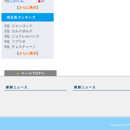
5位
しのくん
GI
【
さらに表示
】
1位
ジャンゴッド
2位
エルドボルグ
3位
ジョドレルバンク
4位
ソブリオ
5位
チェスティーノ
【
さらに表示
】
Copyright (C) 