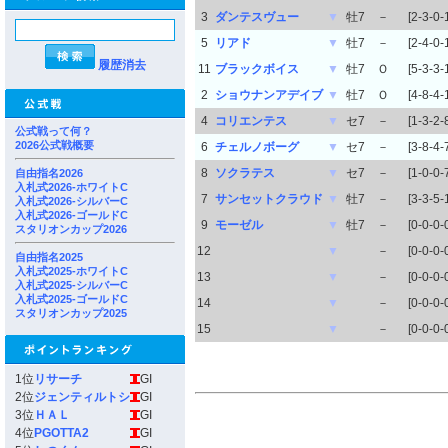
3
ダンテスヴュー
▼
牡7
－
[2-3-0-
5
リアド
▼
牡7
－
[2-4-0-
履歴消去
11
ブラックボイス
▼
牡7
Ｏ
[5-3-3-
2
ショウナンアデイブ
▼
牡7
Ｏ
[4-8-4-
4
コリエンテス
▼
セ7
－
[1-3-2-
公式戦って何？
2026公式戦概要
6
チェルノボーグ
▼
セ7
－
[3-8-4-
8
ソクラテス
▼
セ7
－
[1-0-0-
自由指名2026
入札式2026-ホワイトC
7
サンセットクラウド
▼
牡7
－
[3-3-5-
入札式2026-シルバーC
入札式2026-ゴールドC
9
モーゼル
▼
牡7
－
[0-0-0-
スタリオンカップ2026
12
▼
－
[0-0-0-
自由指名2025
入札式2025-ホワイトC
13
▼
－
[0-0-0-
入札式2025-シルバーC
入札式2025-ゴールドC
14
▼
－
[0-0-0-
スタリオンカップ2025
15
▼
－
[0-0-0-
1位
リサーチ
GI
2位
ジェンティルトシ
GI
3位
ＨＡＬ
GI
4位
PGOTTA2
GI