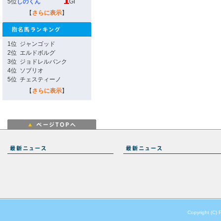
5位
しのくん
GI
【
さらに表示
】
1位
ジャンゴッド
2位
エルドボルグ
3位
ジョドレルバンク
4位
ソブリオ
5位
チェスティーノ
【
さらに表示
】
Copyright (C) 