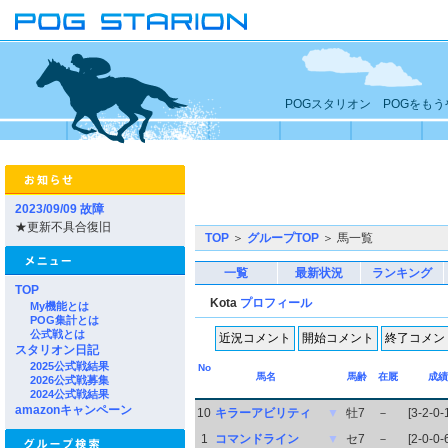
POGスタリオン POGをも
2023/09/09 故障
★更新不具合復旧
TOP
＞
グループTOP
＞ 馬一覧
一覧
最新状況
ランキング
TOP
Kota
プロフィール
My機能とは
POG集計とは
公式戦とは
スタリオン日記
2025公式戦結果
No
馬名
馬齢
在厩
成績
2026公式戦募集
2024公式戦結果
amazonキャンペーン
10
キラーアビリティ
▼
牡7
－
[3-2-0-
1
コマンドライン
▼
セ7
－
[2-0-0-