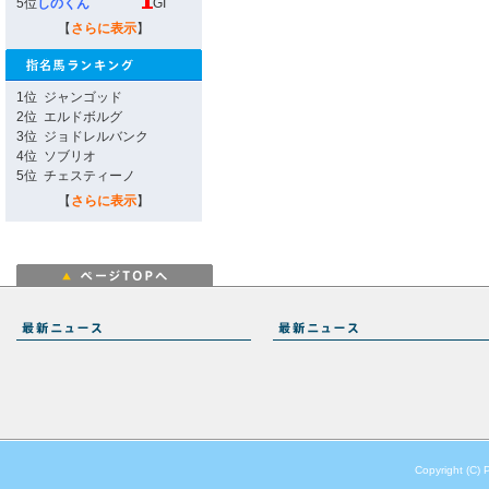
5位
しのくん
GI
【
さらに表示
】
1位
ジャンゴッド
2位
エルドボルグ
3位
ジョドレルバンク
4位
ソブリオ
5位
チェスティーノ
【
さらに表示
】
Copyright (C) 