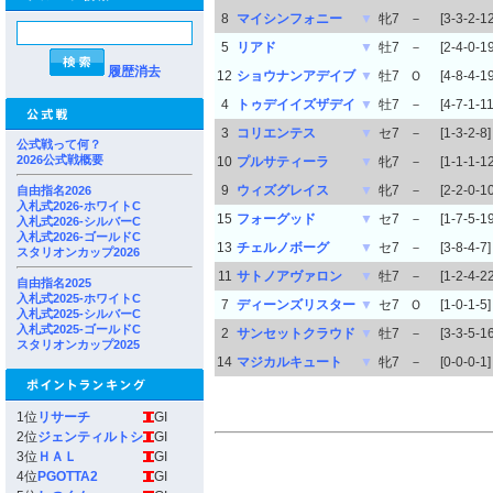
8
マイシンフォニー
▼
牝7
－
[3-3-2-12
5
リアド
▼
牡7
－
[2-4-0-19
履歴消去
12
ショウナンアデイブ
▼
牡7
Ｏ
[4-8-4-19
4
トゥデイイズザデイ
▼
牡7
－
[4-7-1-11
3
コリエンテス
▼
セ7
－
[1-3-2-8]
公式戦って何？
2026公式戦概要
10
プルサティーラ
▼
牝7
－
[1-1-1-12
9
ウィズグレイス
▼
牝7
－
[2-2-0-10
自由指名2026
入札式2026-ホワイトC
15
フォーグッド
▼
セ7
－
[1-7-5-19
入札式2026-シルバーC
入札式2026-ゴールドC
13
チェルノボーグ
▼
セ7
－
[3-8-4-7]
スタリオンカップ2026
11
サトノアヴァロン
▼
牡7
－
[1-2-4-22
自由指名2025
入札式2025-ホワイトC
7
ディーンズリスター
▼
セ7
Ｏ
[1-0-1-5]
入札式2025-シルバーC
入札式2025-ゴールドC
2
サンセットクラウド
▼
牡7
－
[3-3-5-16
スタリオンカップ2025
14
マジカルキュート
▼
牝7
－
[0-0-0-1]
1位
リサーチ
GI
2位
ジェンティルトシ
GI
3位
ＨＡＬ
GI
4位
PGOTTA2
GI