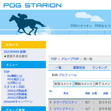
POGスタリオン POGをも
2023/09/09 故障
★更新不具合復旧
TOP
＞
グループTOP
＞ 馬一覧
一覧
最新状況
ランキング
TOP
EVA
プロフィール
My機能とは
POG集計とは
公式戦とは
スタリオン日記
2025公式戦結果
No
馬名
馬齢
在厩
成績
2026公式戦募集
2024公式戦結果
amazonキャンペーン
6
キラーアビリティ
▼
牡7
－
[3-2-0-13
1
コマンドライン
▼
セ7
－
[2-0-0-6]