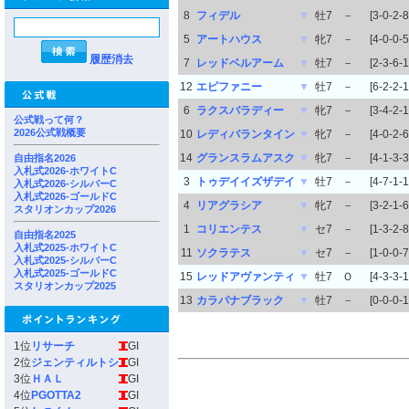
8
フィデル
▼
牡7
－
[3-0-2-8
5
アートハウス
▼
牝7
－
[4-0-0-5
履歴消去
7
レッドベルアーム
▼
牡7
－
[2-3-6-1
12
エピファニー
▼
牡7
－
[6-2-2-1
6
ラクスバラディー
▼
牝7
－
[3-4-2-1
公式戦って何？
2026公式戦概要
10
レディバランタイン
▼
牝7
－
[4-0-2-6
14
グランスラムアスク
▼
牝7
－
[4-1-3-3
自由指名2026
入札式2026-ホワイトC
3
トゥデイイズザデイ
▼
牡7
－
[4-7-1-1
入札式2026-シルバーC
入札式2026-ゴールドC
4
リアグラシア
▼
牝7
－
[3-2-1-6
スタリオンカップ2026
1
コリエンテス
▼
セ7
－
[1-3-2-8
自由指名2025
入札式2025-ホワイトC
11
ソクラテス
▼
セ7
－
[1-0-0-7
入札式2025-シルバーC
入札式2025-ゴールドC
15
レッドアヴァンティ
▼
牡7
Ｏ
[4-3-3-1
スタリオンカップ2025
13
カラパナブラック
▼
牡7
－
[0-0-0-1
1位
リサーチ
GI
2位
ジェンティルトシ
GI
3位
ＨＡＬ
GI
4位
PGOTTA2
GI