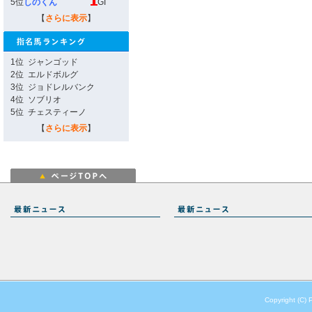
5位
しのくん
GI
【
さらに表示
】
1位
ジャンゴッド
2位
エルドボルグ
3位
ジョドレルバンク
4位
ソブリオ
5位
チェスティーノ
【
さらに表示
】
Copyright (C) 