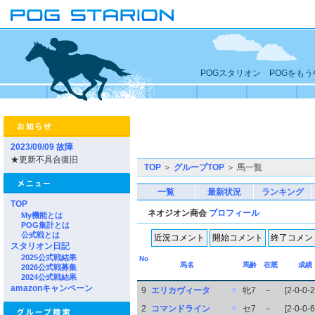
POGスタリオン POGをも
2023/09/09 故障
★更新不具合復旧
TOP
＞
グループTOP
＞ 馬一覧
一覧
最新状況
ランキング
TOP
ネオジオン商会
プロフィール
My機能とは
POG集計とは
公式戦とは
スタリオン日記
2025公式戦結果
No
馬名
馬齢
在厩
成績
2026公式戦募集
2024公式戦結果
amazonキャンペーン
9
エリカヴィータ
▼
牝7
－
[2-0-0-2
2
コマンドライン
▼
セ7
－
[2-0-0-6