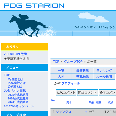
POGスタリオン POGをも
2023/09/09 故障
★更新不具合復旧
TOP
＞
グループTOP
＞ 馬一覧
一覧
最新状況
ランキング
TOP
入札
落札結果
ルール説明
My機能とは
POG集計とは
かず
プロフィール
公式戦とは
スタリオン日記
2025公式戦結果
2026公式戦募集
No
2024公式戦結果
馬名
馬齢
在厩
成績
amazonキャンペーン
11
ジャングロ
▼
牡7
－
[4-2-1-8]