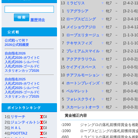
13
ミラビリス
▼
牝7
－
[2-4-2-11
1
リアグラシア
▼
牝7
－
[3-2-1-6]
12
ロープスピニング
▼
牝7
－
[2-3-4-19
履歴消去
14
メイショウアジロ
▼
牡7
－
[1-3-4-12
3
ローブエリタージュ
▼
牝7
－
[1-1-3-10
公式戦って何？
7
テキサスフィズ
▼
牝7
－
[2-1-1-10
2026公式戦概要
2
プレミアムスマイル
▼
牝7
－
[3-2-2-12
自由指名2026
入札式2026-ホワイトC
8
アクアテラリウム
▼
牡7
－
[1-0-0-2]
入札式2026-シルバーC
入札式2026-ゴールドC
15
ケイアイスペース
▼
セ7
－
[1-0-0-5]
スタリオンカップ2026
10
チアフルモーション
▼
牝7
－
[0-0-2-3]
自由指名2025
4
ホートンプレインズ
▼
牝7
－
[0-1-1-6]
入札式2025-ホワイトC
入札式2025-シルバーC
6
ベルマレット
▼
牝7
－
[0-0-0-4]
入札式2025-ゴールドC
スタリオンカップ2025
5
フォレスクライト
▼
牡7
－
[0-0-0-3]
9
スカーレットオーラ
▼
牝7
－
[0-0-0-3]
賞金補正内容
1位
リサーチ
GI
2位
ジェンティルトシ
GI
-1090
ジャングロの落札前獲得賞金を相
3位
ＨＡＬ
GI
-1090
ロープスピニングの落札前獲得賞
4位
PGOTTA2
GI
-660
ミラビリスの落札前獲得賞金を相