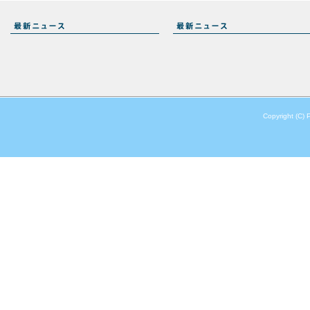
Copyright (C) 