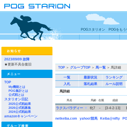
POGスタリオン POGをも
2023/09/09 故障
★更新不具合復旧
TOP
＞
グループTOP
＞
馬一覧
＞ 馬詳細
一覧
最新状況
ランキング
TOP
入札
落札結果
ルール説明
My機能とは
POG集計とは
馬詳細
公式戦とは
スタリオン日記
馬名
馬齢
在厩
成績
2025公式戦結果
2026公式戦募集
ラクスバラディー
▼
牝7
－
[3-4-2-13]
2024公式戦結果
amazonキャンペーン
netkeiba.com
yahoo!競馬
Keiba@nifty
PO