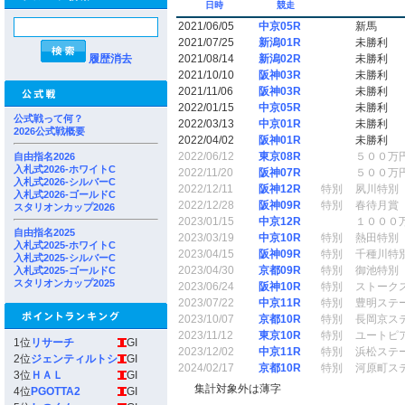
日時
競走
2021/06/05
中京05R
新馬
2021/07/25
新潟01R
未勝利
履歴消去
2021/08/14
新潟02R
未勝利
2021/10/10
阪神03R
未勝利
2021/11/06
阪神03R
未勝利
2022/01/15
中京05R
未勝利
公式戦って何？
2022/03/13
中京01R
未勝利
2026公式戦概要
2022/04/02
阪神01R
未勝利
2022/06/12
東京08R
５００万
自由指名2026
入札式2026-ホワイトC
2022/11/20
阪神07R
５００万
入札式2026-シルバーC
2022/12/11
阪神12R
特別
夙川特別
入札式2026-ゴールドC
2022/12/28
阪神09R
特別
春待月賞
スタリオンカップ2026
2023/01/15
中京12R
１０００
自由指名2025
2023/03/19
中京10R
特別
熱田特別
入札式2025-ホワイトC
2023/04/15
阪神09R
特別
千種川特
入札式2025-シルバーC
2023/04/30
京都09R
特別
御池特別
入札式2025-ゴールドC
スタリオンカップ2025
2023/06/24
阪神10R
特別
ストーク
2023/07/22
中京11R
特別
豊明ステ
2023/10/07
京都10R
特別
長岡京ス
2023/11/12
東京10R
特別
ユートピ
1位
リサーチ
GI
2023/12/02
中京11R
特別
浜松ステ
2位
ジェンティルトシ
GI
2024/02/17
京都10R
特別
河原町ス
3位
ＨＡＬ
GI
集計対象外は薄字
4位
PGOTTA2
GI