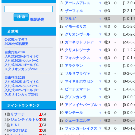
3
アーレムアレス
▼
牡3
Ｏ
[1-3-0-
5
ザーフィル
▼
牡3
－
[2-2-1-
1
マルガ
▼
牝3
－
[1-0-1-
履歴消去
18
イモータリス
▼
牡3
Ｏ
[1-1-2-
9
グリオンヴール
▼
牡3
Ｏ
[1-0-2-
公式戦って何？
11
ガーネットフレア
▼
牝3
－
[2-0-3-
2026公式戦概要
15
クリスレジーナ
▼
牝3
Ｏ
[1-1-2-
自由指名2026
入札式2026-ホワイトC
7
フォルナックス
▼
牝3
Ｏ
[1-0-1-
入札式2026-シルバーC
入札式2026-ゴールドC
12
アラクラン
▼
牡3
－
[1-0-0-
スタリオンカップ2026
2
サルサブラヴァ
▼
牡3
－
[0-2-0-
自由指名2025
8
マイネルホウセン
▼
牡3
Ｏ
[0-0-0-
入札式2025-ホワイトC
入札式2025-シルバーC
4
ビーチェマーレ
▼
牡3
－
[1-0-0-
入札式2025-ゴールドC
スタリオンカップ2025
14
ダノンカレラ
▼
牡3
－
[0-0-0-
16
アドマイヤパープル
▼
牝3
Ｏ
[0-0-0-
10
モンテール
▼
セ3
Ｏ
[0-0-0-
1位
リサーチ
GI
2位
ジェンティルトシ
GI
13
シェーネエルデ
▼
牝3
－
[0-0-0-
3位
ＨＡＬ
GI
17
フィンガーレイクス
▼
牡3
Ｏ
[0-0-1-
4位
PGOTTA2
GI