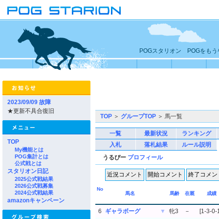
POGスタリオン POGをも
2023/09/09 故障
★更新不具合復旧
TOP
＞
グループTOP
＞ 馬一覧
一覧
最新状況
ランキング
TOP
入札
落札結果
ルール説明
My機能とは
POG集計とは
うるぴー
プロフィール
公式戦とは
スタリオン日記
2025公式戦結果
2026公式戦募集
No
2024公式戦結果
馬名
馬齢
在厩
成績
amazonキャンペーン
6
ギャラボーグ
▼
牝3
－
[1-3-0-