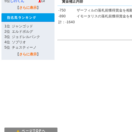
5位
しのくん
GI
賞金補正内容
【
さらに表示
】
-750
ザーフィルの落札前獲得賞金を相
-890
イモータリスの落札前獲得賞金を
計：-1640
1位
ジャンゴッド
2位
エルドボルグ
3位
ジョドレルバンク
4位
ソブリオ
5位
チェスティーノ
【
さらに表示
】