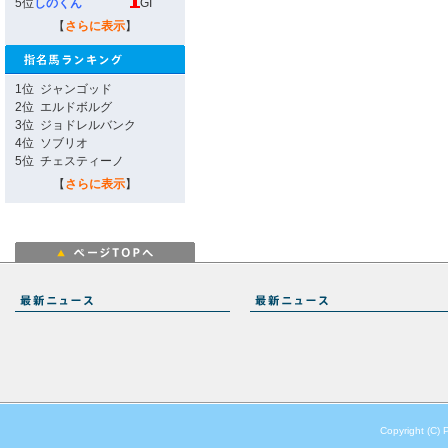
5位
しのくん
GI
【
さらに表示
】
1位
ジャンゴッド
2位
エルドボルグ
3位
ジョドレルバンク
4位
ソブリオ
5位
チェスティーノ
【
さらに表示
】
Copyright (C) 