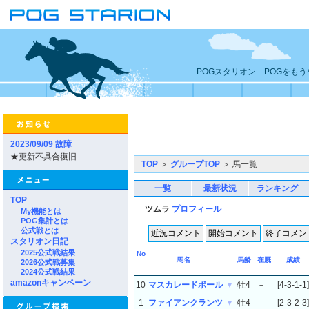
POGスタリオン POGをも
2023/09/09 故障
★更新不具合復旧
TOP
＞
グループTOP
＞ 馬一覧
一覧
最新状況
ランキング
TOP
ツムラ
プロフィール
My機能とは
POG集計とは
公式戦とは
スタリオン日記
2025公式戦結果
No
馬名
馬齢
在厩
成績
2026公式戦募集
2024公式戦結果
amazonキャンペーン
10
マスカレードボール
▼
牡4
－
[4-3-1-1]
1
ファイアンクランツ
▼
牡4
－
[2-3-2-3]