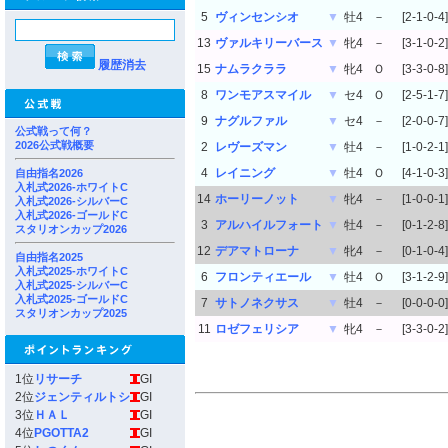
5
ヴィンセンシオ
▼
牡4
－
[2-1-0-4]
13
ヴァルキリーバース
▼
牝4
－
[3-1-0-2]
履歴消去
15
ナムラクララ
▼
牝4
Ｏ
[3-3-0-8]
8
ワンモアスマイル
▼
セ4
Ｏ
[2-5-1-7]
9
ナグルファル
▼
セ4
－
[2-0-0-7]
公式戦って何？
2026公式戦概要
2
レヴーズマン
▼
牡4
－
[1-0-2-1]
4
レイニング
▼
牡4
Ｏ
[4-1-0-3]
自由指名2026
入札式2026-ホワイトC
14
ホーリーノット
▼
牝4
－
[1-0-0-1]
入札式2026-シルバーC
入札式2026-ゴールドC
3
アルハイルフォート
▼
牡4
－
[0-1-2-8]
スタリオンカップ2026
12
デアマトローナ
▼
牝4
－
[0-1-0-4]
自由指名2025
入札式2025-ホワイトC
6
フロンティエール
▼
牡4
Ｏ
[3-1-2-9]
入札式2025-シルバーC
入札式2025-ゴールドC
7
サトノネクサス
▼
牡4
－
[0-0-0-0]
スタリオンカップ2025
11
ロゼフェリシア
▼
牝4
－
[3-3-0-2]
1位
リサーチ
GI
2位
ジェンティルトシ
GI
3位
ＨＡＬ
GI
4位
PGOTTA2
GI