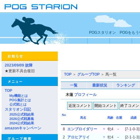
POGスタリオン POGをも
2023/09/09 故障
★更新不具合復旧
TOP
＞
グループTOP
＞ 馬一覧
一覧
最新状況
ランキング
TOP
木蓮
プロフィール
My機能とは
POG集計とは
公式戦とは
スタリオン日記
2025公式戦結果
No
馬名
馬齢
在厩
成績
2026公式戦募集
2024公式戦結果
amazonキャンペーン
8
エンブロイダリー
▼
牝4
－
[7-1-0-3]
2
アロヒアリイ
▼
牡4
－
[2-1-1-3]