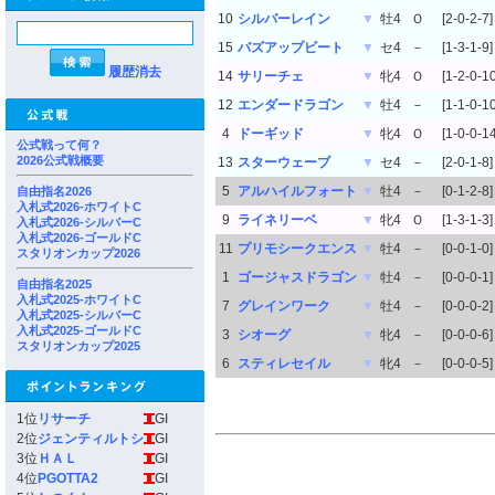
10
シルバーレイン
▼
牡4
Ｏ
[2-0-2-7]
15
バズアップビート
▼
セ4
－
[1-3-1-9]
履歴消去
14
サリーチェ
▼
牝4
Ｏ
[1-2-0-10
12
エンダードラゴン
▼
牡4
－
[1-1-0-10
4
ドーギッド
▼
牝4
Ｏ
[1-0-0-14
公式戦って何？
2026公式戦概要
13
スターウェーブ
▼
セ4
－
[2-0-1-8]
5
アルハイルフォート
▼
牡4
－
[0-1-2-8]
自由指名2026
入札式2026-ホワイトC
9
ライネリーベ
▼
牝4
Ｏ
[1-3-1-3]
入札式2026-シルバーC
入札式2026-ゴールドC
11
プリモシークエンス
▼
牡4
－
[0-0-1-0]
スタリオンカップ2026
1
ゴージャスドラゴン
▼
牡4
－
[0-0-0-1]
自由指名2025
入札式2025-ホワイトC
7
グレインワーク
▼
牡4
－
[0-0-0-2]
入札式2025-シルバーC
入札式2025-ゴールドC
3
シオーグ
▼
牝4
－
[0-0-0-6]
スタリオンカップ2025
6
スティレセイル
▼
牝4
－
[0-0-0-5]
1位
リサーチ
GI
2位
ジェンティルトシ
GI
3位
ＨＡＬ
GI
4位
PGOTTA2
GI