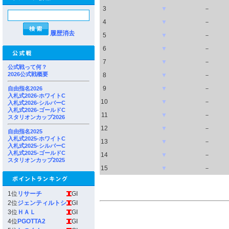
3
▼
－
4
▼
－
履歴消去
5
▼
－
6
▼
－
7
▼
－
公式戦って何？
2026公式戦概要
8
▼
－
9
▼
－
自由指名2026
入札式2026-ホワイトC
10
▼
－
入札式2026-シルバーC
入札式2026-ゴールドC
11
▼
－
スタリオンカップ2026
12
▼
－
自由指名2025
入札式2025-ホワイトC
13
▼
－
入札式2025-シルバーC
入札式2025-ゴールドC
14
▼
－
スタリオンカップ2025
15
▼
－
1位
リサーチ
GI
2位
ジェンティルトシ
GI
3位
ＨＡＬ
GI
4位
PGOTTA2
GI