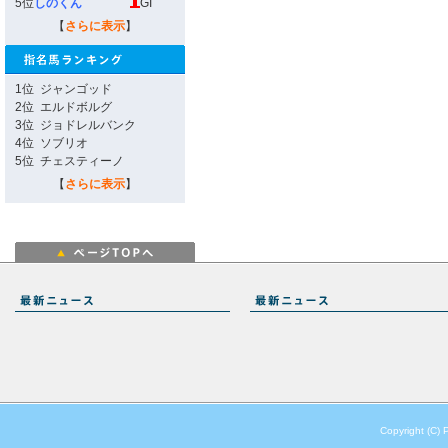
5位
しのくん
GI
【
さらに表示
】
1位
ジャンゴッド
2位
エルドボルグ
3位
ジョドレルバンク
4位
ソブリオ
5位
チェスティーノ
【
さらに表示
】
Copyright (C) 