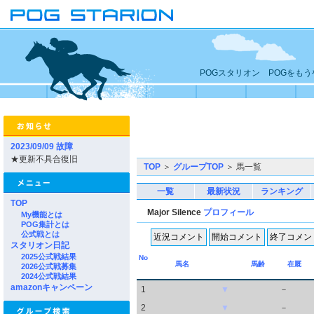
POGスタリオン POGをも
2023/09/09 故障
★更新不具合復旧
TOP
＞
グループTOP
＞ 馬一覧
一覧
最新状況
ランキング
TOP
Major Silence
プロフィール
My機能とは
POG集計とは
公式戦とは
スタリオン日記
2025公式戦結果
No
馬名
馬齢
在厩
2026公式戦募集
2024公式戦結果
amazonキャンペーン
1
▼
－
2
▼
－