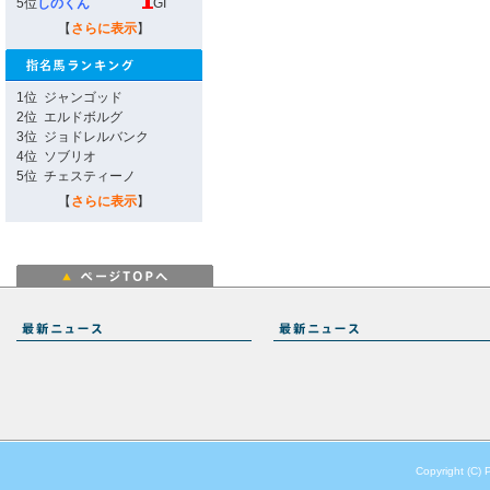
5位
しのくん
GI
【
さらに表示
】
1位
ジャンゴッド
2位
エルドボルグ
3位
ジョドレルバンク
4位
ソブリオ
5位
チェスティーノ
【
さらに表示
】
Copyright (C) 