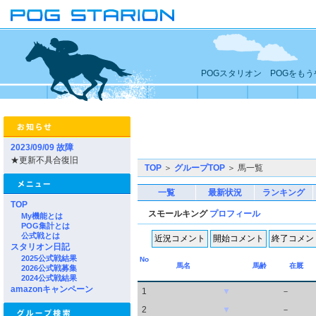
POGスタリオン POGをも
2023/09/09 故障
★更新不具合復旧
TOP
＞
グループTOP
＞ 馬一覧
一覧
最新状況
ランキング
TOP
スモールキング
プロフィール
My機能とは
POG集計とは
公式戦とは
スタリオン日記
2025公式戦結果
No
馬名
馬齢
在厩
2026公式戦募集
2024公式戦結果
amazonキャンペーン
1
▼
－
2
▼
－