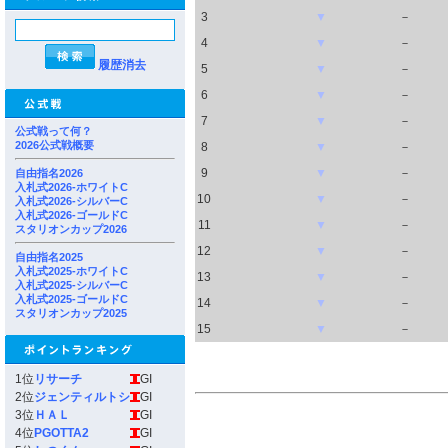
3
▼
－
4
▼
－
履歴消去
5
▼
－
6
▼
－
7
▼
－
公式戦って何？
2026公式戦概要
8
▼
－
9
▼
－
自由指名2026
入札式2026-ホワイトC
10
▼
－
入札式2026-シルバーC
入札式2026-ゴールドC
11
▼
－
スタリオンカップ2026
12
▼
－
自由指名2025
入札式2025-ホワイトC
13
▼
－
入札式2025-シルバーC
入札式2025-ゴールドC
14
▼
－
スタリオンカップ2025
15
▼
－
1位
リサーチ
GI
2位
ジェンティルトシ
GI
3位
ＨＡＬ
GI
4位
PGOTTA2
GI