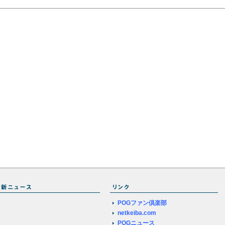
POGファン倶楽部
netkeiba.com
POGニュース