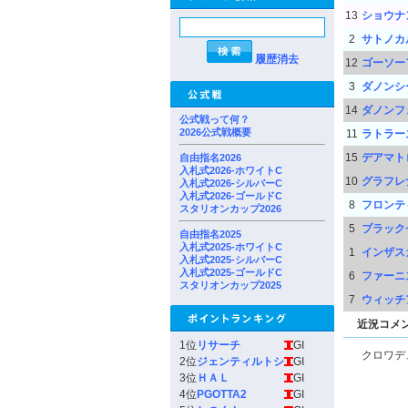
13
ショウナ
2
サトノカ
履歴消去
12
ゴーソー
3
ダノンシ
14
ダノンフ
公式戦って何？
2026公式戦概要
11
ラトラー
15
デアマト
自由指名2026
入札式2026-ホワイトC
10
グラフレ
入札式2026-シルバーC
入札式2026-ゴールドC
8
フロンテ
スタリオンカップ2026
5
ブラック
自由指名2025
入札式2025-ホワイトC
1
インザス
入札式2025-シルバーC
入札式2025-ゴールドC
6
ファーニ
スタリオンカップ2025
7
ウィッチ
近況コメ
1位
リサーチ
GI
クロワデ
2位
ジェンティルトシ
GI
3位
ＨＡＬ
GI
4位
PGOTTA2
GI