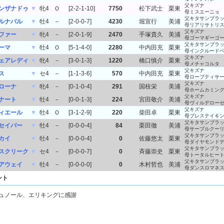
父キズナ
ンザナドゥ
▼
牝4
Ｏ
[2-2-1-10]
7750
松下武士
栗東
母ミスエーニョ
父キタサンブラ
ルナバル
▼
牡4
－
[2-0-0-7]
4230
堀宣行
美浦
母リアリサトリ
父キズナ
ファー
▼
牝4
－
[2-0-1-9]
2470
手塚貴久
美浦
母ゴーマギーゴ
父キタサンブラ
ーマ
▼
牡4
Ｏ
[5-1-4-0]
2280
中内田充
栗東
母インクルード
父キズナ
ェアレディ
▼
牝4
－
[3-0-1-3]
1220
橋口慎介
栗東
母メチャコルタ
父キズナ
ス
▼
セ4
－
[1-1-3-6]
570
中内田充
栗東
母ローブティサ
父キズナ
ローナ
▼
牝4
－
[0-1-0-4]
291
国枝栄
美浦
母ホームカミン
父キズナ
ナート
▼
牡4
－
[0-0-1-3]
224
宮田敬介
美浦
母ヴィルデロー
父キズナ
ィエール
▼
牡4
Ｏ
[3-1-2-9]
220
柴田卓
栗東
母ブレステイキ
父キタサンブラ
セイバー
▼
牡4
－
[0-0-0-4]
84
栗田徹
美浦
母サーブルクー
父キタサンブラ
カイ
▼
牡4
－
[0-0-0-4]
0
佐藤悠太
栗東
母ダイヤモンド
父キタサンブラ
スクリーク
▼
セ4
－
[0-0-0-7]
0
斉藤崇史
栗東
母トータルヒー
父キタサンブラ
アウェイ
▼
牡4
－
[0-0-0-0]
0
木村哲也
美浦
母ダンスロマネ
ント
ュノール、エリキングに感謝