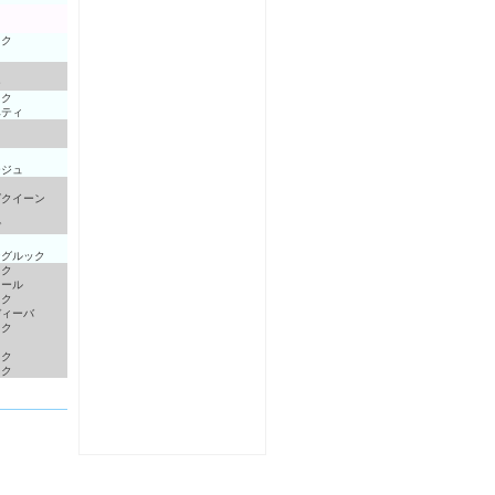
ック
ス
ー
ック
ベティ
ージュ
グクイーン
ゼ
ングルック
ック
リール
ック
ディーバ
ック
ト
ック
スク