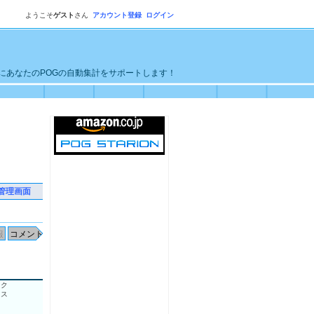
ようこそ
ゲスト
さん
アカウント登録
ログイン
単にあなたのPOGの自動集計をサポートします！
管理画面
ック
ロス