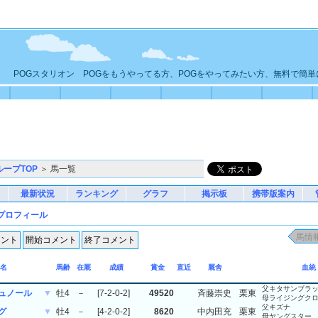
POGスタリオン POGをもうやってる方、POGをやってみたい方、無料で簡
ループTOP
＞ 馬一覧
最新状況
ランキング
グラフ
掲示板
携帯版案内
プロフィール
名
馬齢
在厩
成績
賞金
直近
厩舎
血統
父キタサンブラ
ュノール
▼
牡4
－
[7-2-0-2]
49520
斉藤崇史
栗東
母ライジングク
父キズナ
グ
▼
牡4
－
[4-2-0-2]
8620
中内田充
栗東
母ヤングスター