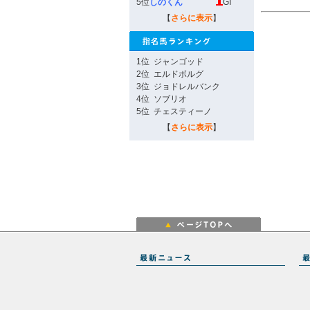
5位
しのくん
GI
【
さらに表示
】
1位
ジャンゴッド
2位
エルドボルグ
3位
ジョドレルバンク
4位
ソブリオ
5位
チェスティーノ
【
さらに表示
】