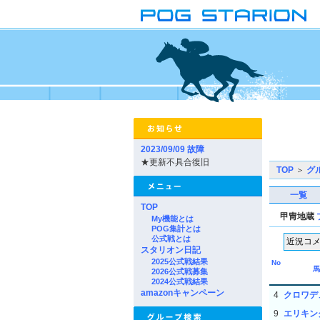
2023/09/09 故障
★更新不具合復旧
TOP
＞
グ
一覧
TOP
甲冑地蔵
My機能とは
POG集計とは
公式戦とは
スタリオン日記
2025公式戦結果
No
馬
2026公式戦募集
2024公式戦結果
amazonキャンペーン
4
クロワデ
9
エリキン