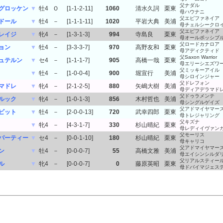
父ナダル
グロッケン
▼
牡4
Ｏ
[1-1-2-11]
1060
清水久詞
栗東
母ハウナニ
父エピファネイア
ドール
▼
牡4
－
[1-1-1-11]
1020
平岩大典
美浦
母チェルシークロ
父エピファネイア
レイジ
▼
牝4
－
[1-3-1-3]
994
寺島良
栗東
母オールポッシブ
父ロードカナロア
ョン
▼
牡4
－
[3-3-3-7]
970
高野友和
栗東
母アディクティド
父Saxon Warrior
ュテルン
▼
セ4
－
[1-1-1-7]
905
高橋一哉
栗東
母エリーシエズワ
父ミッキーアイル
▼
牡4
－
[1-0-0-4]
900
堀宣行
美浦
母シロインジャー
父ドレフォン
マドレ
▼
牝4
－
[2-1-2-5]
880
矢嶋大樹
美浦
母ディアデラマド
父ドゥラメンテ
ルック
▼
牝4
－
[1-0-1-3]
856
木村哲也
美浦
母シングルゲイズ
父アドマイヤマー
ビット
▼
牡4
－
[2-0-0-13]
720
武幸四郎
栗東
母トレジャリング
父キズナ
▼
牝4
－
[4-3-1-7]
330
杉山晴紀
栗東
母レディイヴァン
父モーリス
パーティー
▼
セ4
－
[0-0-1-10]
180
杉山晴紀
栗東
母キャリコ
父アドマイヤマー
ン
▼
牡4
－
[0-0-0-7]
55
高橋文雅
美浦
母エイシンシルダ
父リアルスティー
ル
▼
牝4
－
[0-0-0-7]
0
藤原英昭
栗東
母ドバイマジェス