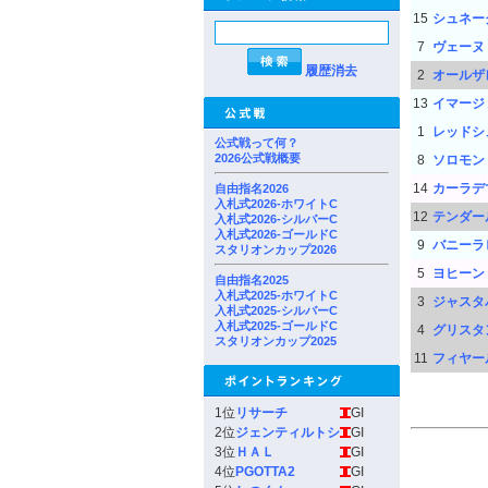
15
シュネー
7
ヴェーヌ
履歴消去
2
オールザ
13
イマージ
1
レッドシ
公式戦って何？
2026公式戦概要
8
ソロモン
14
カーラデ
自由指名2026
入札式2026-ホワイトC
12
テンダー
入札式2026-シルバーC
入札式2026-ゴールドC
9
バニーラ
スタリオンカップ2026
5
ヨヒーン
自由指名2025
入札式2025-ホワイトC
3
ジャスタ
入札式2025-シルバーC
入札式2025-ゴールドC
4
グリスタ
スタリオンカップ2025
11
フィヤー
1位
リサーチ
GI
2位
ジェンティルトシ
GI
3位
ＨＡＬ
GI
4位
PGOTTA2
GI