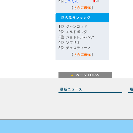
5位
しのくん
GI
【
さらに表示
】
1位
ジャンゴッド
2位
エルドボルグ
3位
ジョドレルバンク
4位
ソブリオ
5位
チェスティーノ
【
さらに表示
】