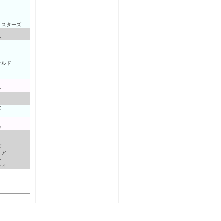
イスターズ
ル
ールド
レ
ズ
カ
ズ
リア
ル
ティ