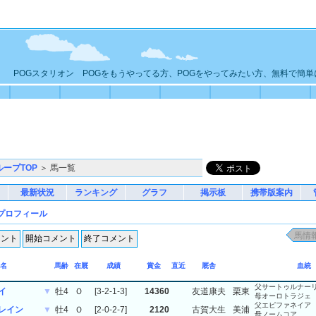
POGスタリオン POGをもうやってる方、POGをやってみたい方、無料で簡
ループTOP
＞ 馬一覧
最新状況
ランキング
グラフ
掲示板
携帯版案内
プロフィール
名
馬齢
在厩
成績
賞金
直近
厩舎
血統
父サートゥルナー
イ
▼
牡4
Ｏ
[3-2-1-3]
14360
友道康夫
栗東
母オーロトラジェ
父エピファネイア
レイン
▼
牡4
Ｏ
[2-0-2-7]
2120
古賀大生
美浦
母ノームコア