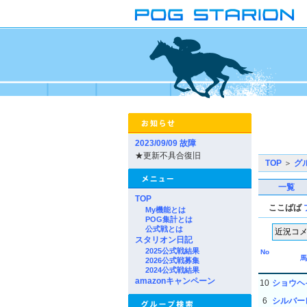
2023/09/09 故障
★更新不具合復旧
TOP
＞
グ
一覧
TOP
ここばば
My機能とは
POG集計とは
公式戦とは
スタリオン日記
2025公式戦結果
No
馬
2026公式戦募集
2024公式戦結果
amazonキャンペーン
10
ショウヘ
6
シルバー