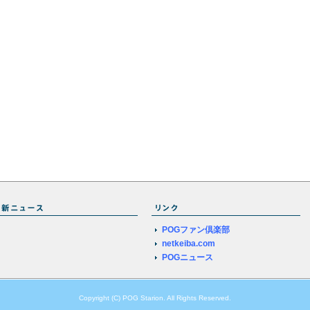
POGファン倶楽部
netkeiba.com
POGニュース
Copyright (C) POG Starion. All Rights Reserved.