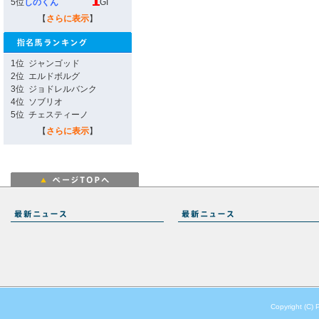
5位
しのくん
GI
【
さらに表示
】
1位
ジャンゴッド
2位
エルドボルグ
3位
ジョドレルバンク
4位
ソブリオ
5位
チェスティーノ
【
さらに表示
】
Copyright (C) 