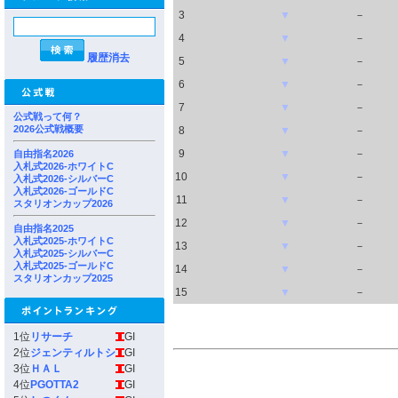
3
▼
－
4
▼
－
履歴消去
5
▼
－
6
▼
－
7
▼
－
公式戦って何？
2026公式戦概要
8
▼
－
9
▼
－
自由指名2026
入札式2026-ホワイトC
10
▼
－
入札式2026-シルバーC
入札式2026-ゴールドC
11
▼
－
スタリオンカップ2026
12
▼
－
自由指名2025
入札式2025-ホワイトC
13
▼
－
入札式2025-シルバーC
入札式2025-ゴールドC
14
▼
－
スタリオンカップ2025
15
▼
－
1位
リサーチ
GI
2位
ジェンティルトシ
GI
3位
ＨＡＬ
GI
4位
PGOTTA2
GI