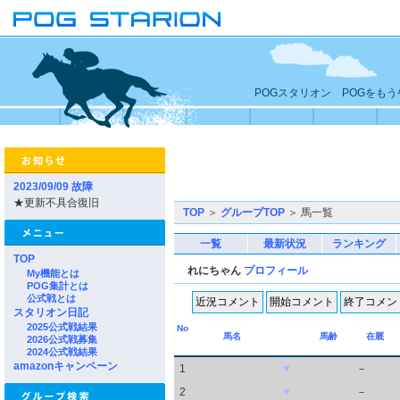
POGスタリオン POGをも
2023/09/09 故障
★更新不具合復旧
TOP
＞
グループTOP
＞ 馬一覧
一覧
最新状況
ランキング
TOP
れにちゃん
プロフィール
My機能とは
POG集計とは
公式戦とは
スタリオン日記
2025公式戦結果
No
馬名
馬齢
在厩
2026公式戦募集
2024公式戦結果
amazonキャンペーン
1
▼
－
2
▼
－