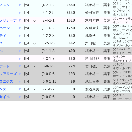
父ドゥラメン
ィスク
▼
牡4
－
[4-2-1-2]
2880
福永祐一
栗東
母リリサイド
父ブラックタ
▼
牡4
－
[4-1-2-5]
2340
橋田宜長
栗東
母アパパネ
父サートゥル
レリアーナ
▼
牝4
Ｏ
[2-4-2-1]
1610
木村哲也
美浦
母シユーマ
父Wootton Ba
ハーン
▼
牡4
－
[1-1-0-2]
1250
友道康夫
栗東
母グリーンバ
父エピファネ
ティ
▼
牡4
－
[1-2-2-8]
840
池添学
栗東
母サロニカ
父キタサンブ
ス
▼
牡4
Ｏ
[3-2-1-5]
662
栗田徹
美浦
母アルベルテ
父シルバース
ル
▼
牡4
－
[0-1-1-3]
400
福永祐一
栗東
母エトピリカ
父キズナ
▼
牝4
－
[4-3-1-7]
330
杉山晴紀
栗東
母レディイヴ
父キズナ
ナート
▼
牡4
－
[0-0-1-3]
224
宮田敬介
美浦
母ヴィルデロ
父レイデオロ
レアリーズ
▼
牝4
－
[0-0-0-5]
193
福永祐一
栗東
母ラストグル
父ドゥラメン
ロニクス
▼
牡4
－
[0-0-1-11]
56
池江泰寿
栗東
母ウィープノ
父ロードカナ
ンス
▼
牡4
－
[2-1-0-7]
0
友道康夫
栗東
母ヴィブロス
父キズナ
セイル
▼
牝4
－
[0-0-0-5]
0
福永祐一
栗東
母コーステッ