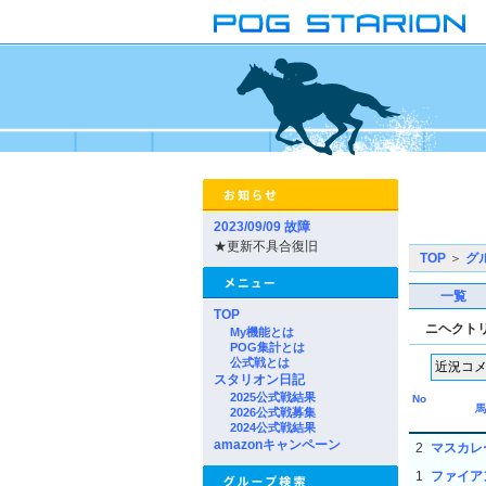
2023/09/09 故障
★更新不具合復旧
TOP
＞
グ
一覧
TOP
ニヘクト
My機能とは
POG集計とは
公式戦とは
スタリオン日記
2025公式戦結果
No
馬
2026公式戦募集
2024公式戦結果
amazonキャンペーン
2
マスカレ
1
ファイア