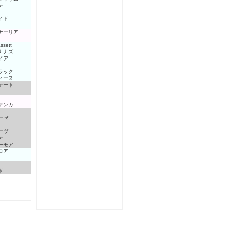
テ
イド
ナーリア
ssett
ナナズ
イア
ラック
ィーヌ
テート
ァンカ
ーゼ
ーヴ
テ
ーモア
ロア
ド