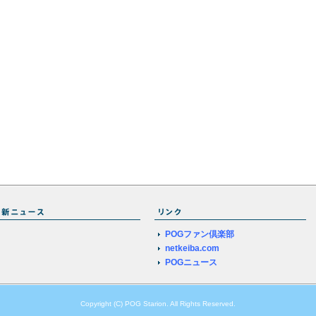
POGファン倶楽部
netkeiba.com
POGニュース
Copyright (C) POG Starion. All Rights Reserved.