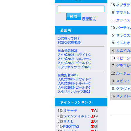
15
ネブラデ
6
アマキヒ
履歴消去
11
クライス
10
パーティ
5
サラコス
公式戦って何？
2026公式戦概要
9
イスキオ
4
カムイカ
自由指名2026
入札式2026-ホワイトC
13
ヨヒーン
入札式2026-シルバーC
入札式2026-ゴールドC
7
グラフレ
スタリオンカップ2026
12
ルージュ
自由指名2025
入札式2025-ホワイトC
3
スピント
入札式2025-シルバーC
入札式2025-ゴールドC
8
クラヴァ
スタリオンカップ2025
14
スティレ
1位
リサーチ
GI
2位
ジェンティルトシ
GI
3位
ＨＡＬ
GI
4位
PGOTTA2
GI