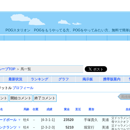
POGスタリオン POGをもうやってる方、POGをやってみたい方、無料で簡
ループTOP
＞ 馬一覧
最新状況
ランキング
グラフ
掲示板
携帯版案内
リットル
プロフィール
名
馬齢
在厩
成績
賞金
直近
厩舎
血
父ドゥラメン
ードボール
▼
牡4
－
[4-3-1-1]
23520
手塚貴久
美浦
母マスクオフ
父ドゥラメン
ンクランツ
▼
牡4
－
[2-3-2-3]
5210
堀宣行
美浦
母カラフルブ