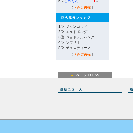
5位
しのくん
GI
【
さらに表示
】
1位
ジャンゴッド
2位
エルドボルグ
3位
ジョドレルバンク
4位
ソブリオ
5位
チェスティーノ
【
さらに表示
】