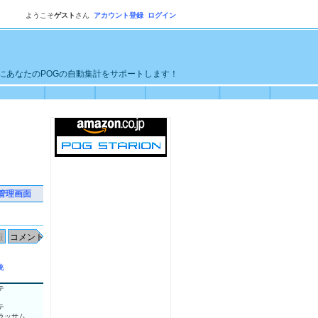
ようこそ
ゲスト
さん
アカウント登録
ログイン
単にあなたのPOGの自動集計をサポートします！
管理画面
統
テ
テ
ラッサム