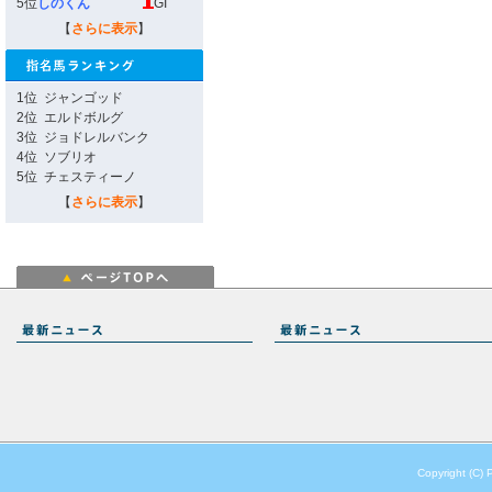
5位
しのくん
GI
【
さらに表示
】
1位
ジャンゴッド
2位
エルドボルグ
3位
ジョドレルバンク
4位
ソブリオ
5位
チェスティーノ
【
さらに表示
】
Copyright (C) 