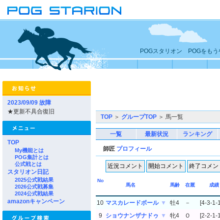
POGスタリオン POGをも
2023/09/09 故障
★更新不具合復旧
TOP
＞
グループTOP
＞ 馬一覧
一覧
最新状況
ランキング
TOP
師匠
プロフィール
My機能とは
POG集計とは
公式戦とは
スタリオン日記
2025公式戦結果
No
馬名
馬齢
在厩
成績
2026公式戦募集
2024公式戦結果
amazonキャンペーン
10
マスカレードボール
▼
牡4
－
[4-3-1-1
9
ショウナンザナドゥ
▼
牝4
Ｏ
[2-2-1-