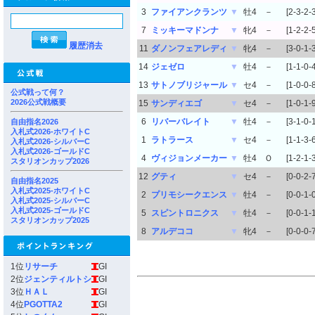
3
ファイアンクランツ
▼
牡4
－
[2-3-2-3
7
ミッキーマドンナ
▼
牝4
－
[1-2-2-5
履歴消去
11
ダノンフェアレディ
▼
牝4
－
[3-0-1-3
14
ジェゼロ
▼
牡4
－
[1-1-0-4
13
サトノブリジャール
▼
セ4
－
[1-0-0-8
公式戦って何？
2026公式戦概要
15
サンディエゴ
▼
セ4
－
[1-0-1-9
6
リバーバレイト
▼
牡4
－
[3-1-0-1
自由指名2026
入札式2026-ホワイトC
1
ラトラース
▼
セ4
－
[1-1-3-6
入札式2026-シルバーC
入札式2026-ゴールドC
4
ヴィジョンメーカー
▼
牡4
Ｏ
[1-2-1-3
スタリオンカップ2026
12
グティ
▼
セ4
－
[0-0-2-7
自由指名2025
入札式2025-ホワイトC
2
プリモシークエンス
▼
牡4
－
[0-0-1-0
入札式2025-シルバーC
入札式2025-ゴールドC
5
スピントロニクス
▼
牡4
－
[0-0-1-
スタリオンカップ2025
8
アルデココ
▼
牝4
－
[0-0-0-7
1位
リサーチ
GI
2位
ジェンティルトシ
GI
3位
ＨＡＬ
GI
4位
PGOTTA2
GI