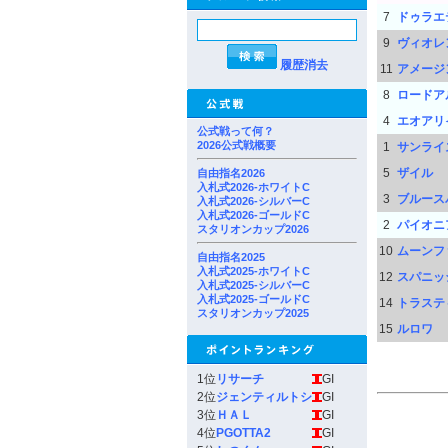
7
ドゥラエ
9
ヴィオレ
履歴消去
11
アメージ
8
ロードア
4
エオアリ
公式戦って何？
2026公式戦概要
1
サンライ
5
ザイル
自由指名2026
入札式2026-ホワイトC
3
ブルース
入札式2026-シルバーC
入札式2026-ゴールドC
2
パイオニ
スタリオンカップ2026
10
ムーンフ
自由指名2025
入札式2025-ホワイトC
12
スパニッ
入札式2025-シルバーC
入札式2025-ゴールドC
14
トラステ
スタリオンカップ2025
15
ルロワ
1位
リサーチ
GI
2位
ジェンティルトシ
GI
3位
ＨＡＬ
GI
4位
PGOTTA2
GI