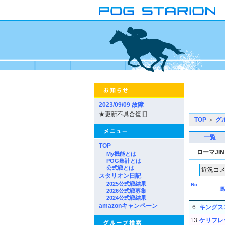
2023/09/09 故障
★更新不具合復旧
TOP
＞
グ
一覧
TOP
ローマJI
My機能とは
POG集計とは
公式戦とは
スタリオン日記
2025公式戦結果
No
馬
2026公式戦募集
2024公式戦結果
amazonキャンペーン
6
キングス
13
ケリフレ