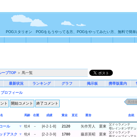
POGスタリオン POGをもうやってる方、POGをやってみたい方、無料で簡
ループTOP
＞ 馬一覧
最新状況
ランキング
グラフ
掲示板
携帯版案内
N
プロフィール
名
馬齢
在厩
成績
賞金
直近
厩舎
血統
父ドゥラメンテ
コール
▼
牡4
－
[4-2-1-8]
2120
矢作芳人
栗東
母レインオンザデュ
父ドゥラメンテ
ッドアスク
▼
牝4
－
[2-2-3-9]
1780
藤原英昭
栗東
母ディープインアス