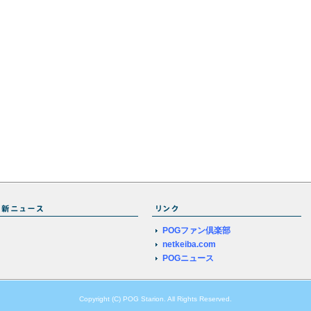
POGファン倶楽部
netkeiba.com
POGニュース
Copyright (C) POG Starion. All Rights Reserved.