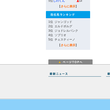
5位
しのくん
GI
【
さらに表示
】
1位
ジャンゴッド
2位
エルドボルグ
3位
ジョドレルバンク
4位
ソブリオ
5位
チェスティーノ
【
さらに表示
】