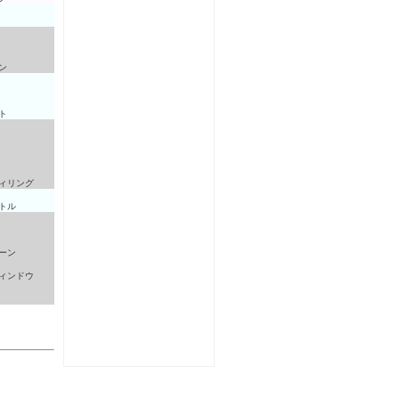
ン
ト
ィリング
トル
ーン
ィンドウ