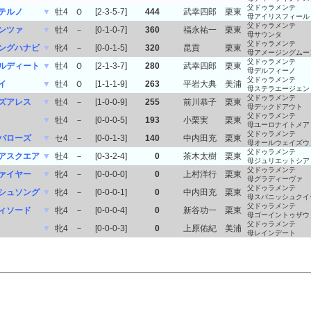
父ドゥラメンテ
テルノ
▼
牡4
Ｏ
[2-3-5-7]
444
武幸四郎
栗東
母アイリスフィール
父ドゥラメンテ
ンツァ
▼
牡4
－
[0-1-0-7]
360
福永祐一
栗東
母サウンタ
父ドゥラメンテ
ングハナビ
▼
牝4
－
[0-0-1-5]
320
昆貢
栗東
母アメージングムー
父ドゥラメンテ
ルディート
▼
牡4
Ｏ
[2-1-3-7]
280
武幸四郎
栗東
母デルフィーノ
父ドゥラメンテ
イ
▼
牡4
Ｏ
[1-1-1-9]
263
平岩大典
美浦
母ステラエージェン
父ドゥラメンテ
ズアレス
▼
牡4
－
[1-0-0-9]
255
前川恭子
栗東
母デックドアウト
父ドゥラメンテ
▼
牡4
－
[0-0-0-5]
193
小栗実
栗東
母ユーロナイトメア
父ドゥラメンテ
バローズ
▼
セ4
－
[0-0-1-3]
140
中内田充
栗東
母オールウェイズウ
父ドゥラメンテ
アスクエア
▼
牡4
－
[0-3-2-4]
0
茶木太樹
栗東
母ジュリエットシア
父ドゥラメンテ
ァイヤー
▼
牝4
－
[0-0-0-0]
0
上村洋行
栗東
母グラディーヴァ
父ドゥラメンテ
シュソング
▼
牝4
－
[0-0-0-1]
0
中内田充
栗東
母スパニッシュクイ
父ドゥラメンテ
ィソード
▼
牝4
－
[0-0-0-4]
0
新谷功一
栗東
母ゴーイントゥザウ
父ドゥラメンテ
▼
牝4
－
[0-0-0-3]
0
上原佑紀
美浦
母レインデート