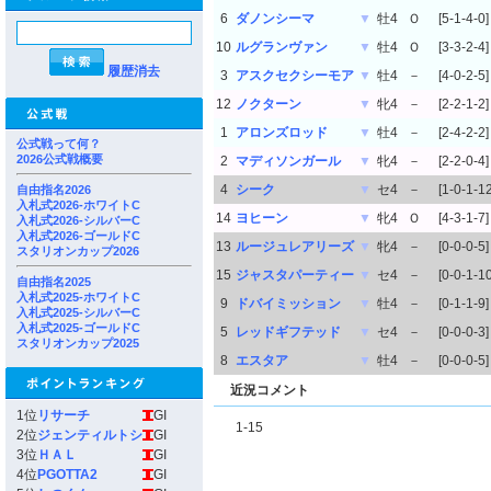
6
ダノンシーマ
▼
牡4
Ｏ
[5-1-4-0]
10
ルグランヴァン
▼
牡4
Ｏ
[3-3-2-4]
履歴消去
3
アスクセクシーモア
▼
牡4
－
[4-0-2-5]
12
ノクターン
▼
牝4
－
[2-2-1-2]
1
アロンズロッド
▼
牡4
－
[2-4-2-2]
公式戦って何？
2026公式戦概要
2
マディソンガール
▼
牝4
－
[2-2-0-4]
4
シーク
▼
セ4
－
[1-0-1-12
自由指名2026
入札式2026-ホワイトC
14
ヨヒーン
▼
牝4
Ｏ
[4-3-1-7]
入札式2026-シルバーC
入札式2026-ゴールドC
13
ルージュレアリーズ
▼
牝4
－
[0-0-0-5]
スタリオンカップ2026
15
ジャスタパーティー
▼
セ4
－
[0-0-1-10
自由指名2025
入札式2025-ホワイトC
9
ドバイミッション
▼
牡4
－
[0-1-1-9]
入札式2025-シルバーC
入札式2025-ゴールドC
5
レッドギフテッド
▼
セ4
－
[0-0-0-3]
スタリオンカップ2025
8
エスタア
▼
牡4
－
[0-0-0-5]
近況コメント
1位
リサーチ
GI
1-15
2位
ジェンティルトシ
GI
3位
ＨＡＬ
GI
4位
PGOTTA2
GI