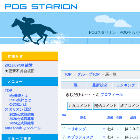
POGスタリオン POGをも
2023/09/09 故障
★更新不具合復旧
TOP
＞
グループTOP
＞ 馬一覧
一覧
最新状況
ランキング
TOP
きむだひょ～～～ん
プロフィール
My機能とは
POG集計とは
公式戦とは
スタリオン日記
2025公式戦結果
No
馬名
馬齢
在厩
成績
2026公式戦募集
2024公式戦結果
amazonキャンペーン
11
エリキング
▼
牡4
－
[4-2-0-2]
7
ネブラディスク
▼
牡4
－
[4-2-1-2]