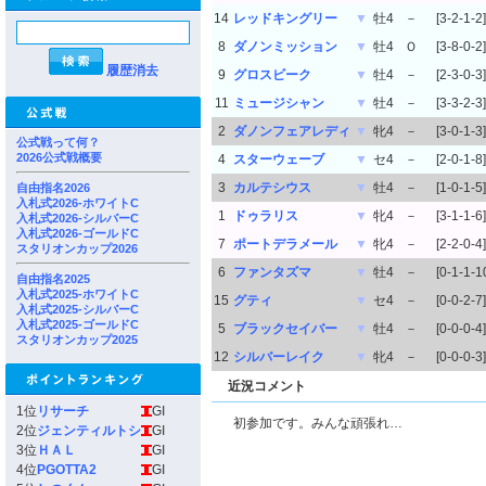
14
レッドキングリー
▼
牡4
－
[3-2-1-2]
8
ダノンミッション
▼
牡4
Ｏ
[3-8-0-2]
履歴消去
9
グロスビーク
▼
牡4
－
[2-3-0-3]
11
ミュージシャン
▼
牡4
－
[3-3-2-3]
2
ダノンフェアレディ
▼
牝4
－
[3-0-1-3]
公式戦って何？
2026公式戦概要
4
スターウェーブ
▼
セ4
－
[2-0-1-8]
3
カルテシウス
▼
牡4
－
[1-0-1-5]
自由指名2026
入札式2026-ホワイトC
1
ドゥラリス
▼
牝4
－
[3-1-1-6]
入札式2026-シルバーC
入札式2026-ゴールドC
7
ポートデラメール
▼
牝4
－
[2-2-0-4]
スタリオンカップ2026
6
ファンタズマ
▼
牡4
－
[0-1-1-1
自由指名2025
入札式2025-ホワイトC
15
グティ
▼
セ4
－
[0-0-2-7]
入札式2025-シルバーC
入札式2025-ゴールドC
5
ブラックセイバー
▼
牡4
－
[0-0-0-4]
スタリオンカップ2025
12
シルバーレイク
▼
牝4
－
[0-0-0-3]
近況コメント
1位
リサーチ
GI
初参加です。みんな頑張れ…
2位
ジェンティルトシ
GI
3位
ＨＡＬ
GI
4位
PGOTTA2
GI