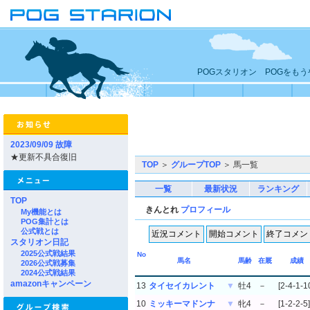
POGスタリオン POGをも
2023/09/09 故障
★更新不具合復旧
TOP
＞
グループTOP
＞ 馬一覧
一覧
最新状況
ランキング
TOP
きんとれ
プロフィール
My機能とは
POG集計とは
公式戦とは
スタリオン日記
2025公式戦結果
No
馬名
馬齢
在厩
成績
2026公式戦募集
2024公式戦結果
amazonキャンペーン
13
タイセイカレント
▼
牡4
－
[2-4-1-1
10
ミッキーマドンナ
▼
牝4
－
[1-2-2-5]