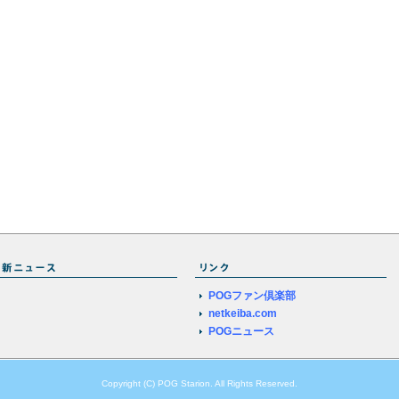
POGファン倶楽部
netkeiba.com
POGニュース
Copyright (C) POG Starion. All Rights Reserved.