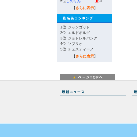
5位
しのくん
GI
【
さらに表示
】
1位
ジャンゴッド
2位
エルドボルグ
3位
ジョドレルバンク
4位
ソブリオ
5位
チェスティーノ
【
さらに表示
】