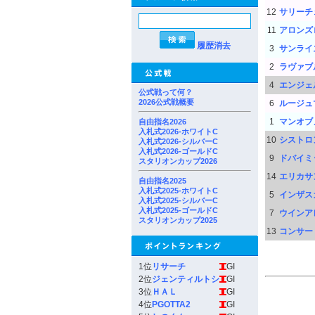
12
サリーチ
11
アロンズ
履歴消去
3
サンライ
2
ラヴァブ
4
エンジェ
公式戦って何？
2026公式戦概要
6
ルージュ
1
マンオブ
自由指名2026
入札式2026-ホワイトC
10
シストロ
入札式2026-シルバーC
入札式2026-ゴールドC
9
ドバイミ
スタリオンカップ2026
14
エリカサ
自由指名2025
入札式2025-ホワイトC
5
インザス
入札式2025-シルバーC
入札式2025-ゴールドC
7
ウインア
スタリオンカップ2025
13
コンサー
1位
リサーチ
GI
2位
ジェンティルトシ
GI
3位
ＨＡＬ
GI
4位
PGOTTA2
GI