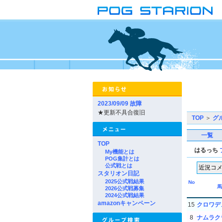
2023/09/09 故障
★更新不具合復旧
TOP
＞
グ
一覧
TOP
はるっち
My機能とは
POG集計とは
公式戦とは
スタリオン日記
2025公式戦結果
No
馬
2026公式戦募集
2024公式戦結果
amazonキャンペーン
15
クロワデ
8
ナムラク