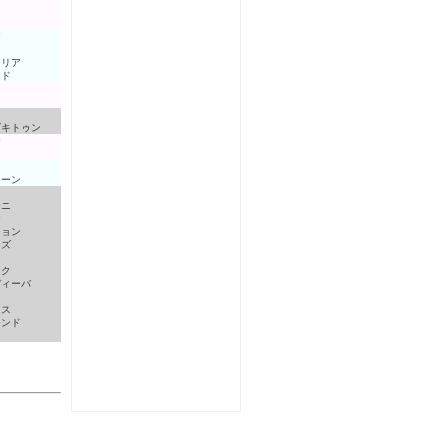
ア
イ
ーリア
ンド
イ
ア
ズキトゥン
ー
イーン
ーニ
ー
ション
ーズ
イ
ック
ディーバ
ト
ミス
モンド