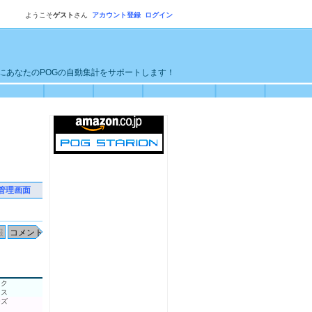
ようこそ
ゲスト
さん
アカウント登録
ログイン
単にあなたのPOGの自動集計をサポートします！
管理画面
ック
ロス
ーズ
２