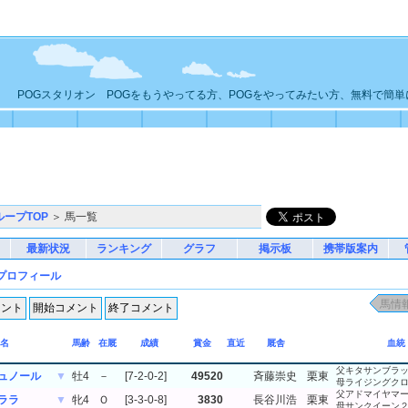
POGスタリオン POGをもうやってる方、POGをやってみたい方、無料で簡
ループTOP
＞ 馬一覧
最新状況
ランキング
グラフ
掲示板
携帯版案内
プロフィール
名
馬齢
在厩
成績
賞金
直近
厩舎
血統
父キタサンブラ
ュノール
▼
牡4
－
[7-2-0-2]
49520
斉藤崇史
栗東
母ライジングク
父アドマイヤマ
ララ
▼
牝4
Ｏ
[3-3-0-8]
3830
長谷川浩
栗東
母サンクイーン