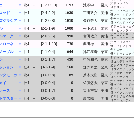
父ドゥラメンテ
ェ
▼
牝4
Ｏ
[1-2-0-10]
1193
池添学
栗東
母サロミナ
父エピファネイ
ロッド
▼
牡4
－
[2-4-2-2]
1030
宮田敬介
美浦
母アーモンドア
父サートゥルナ
ズグラシア
▼
牡4
－
[1-2-0-8]
1010
矢作芳人
栗東
母ワイルドウイ
父ジャスタウェ
ル
▼
牝4
－
[2-1-1-9]
1000
松下武士
栗東
母エピックラヴ
父エピファネイ
ルマーク
▼
牝4
－
[2-0-2-6]
990
宮田敬介
美浦
母ステファニー
父ダイワメジャ
マローネ
▼
牝4
－
[2-1-1-10]
730
栗田徹
美浦
母レッドアトゥ
父キズナ
ノーブル
▼
牡4
－
[1-1-0-4]
644
池江泰寿
栗東
母キトゥンズク
父ドゥラメンテ
ン
▼
牝4
－
[0-1-1-7]
430
中竹和也
栗東
母コルデトゥリ
父ダイワメジャ
ッション
▼
牡4
－
[0-1-1-9]
168
辻野泰之
栗東
母ウィズアミッ
父アドマイヤマ
ンタモニカ
▼
牝4
－
[0-0-0-8]
165
茶木太樹
栗東
母シャマアウェ
父キタサンブラ
カイ
▼
牡4
－
[0-0-0-4]
0
佐藤悠太
栗東
母ダイヤモンド
父ウインブライ
レース
▼
牡4
－
[0-0-1-7]
0
畠山吉宏
美浦
母ウインアルテ
父サトノダイヤ
トマスター
▼
牡4
－
[0-0-0-3]
0
黒岩陽一
美浦
母アスコルティ