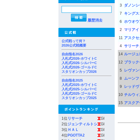
3
ダノンシ
7
キングス
履歴消去
6
ホウオウ
2
マリアイ
11
アスクセ
公式戦って何？
2026公式戦概要
4
サリーチ
14
ルージュ
自由指名2026
入札式2026-ホワイトC
12
ブラック
入札式2026-シルバーC
入札式2026-ゴールドC
5
レヴァン
スタリオンカップ2026
8
ムーンフ
自由指名2025
入札式2025-ホワイトC
9
レッドヴ
入札式2025-シルバーC
入札式2025-ゴールドC
10
チルウィ
スタリオンカップ2025
15
アスクア
1位
リサーチ
GI
2位
ジェンティルトシ
GI
3位
ＨＡＬ
GI
4位
PGOTTA2
GI