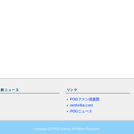
POGファン倶楽部
netkeiba.com
POGニュース
Copyright (C) POG Starion. All Rights Reserved.