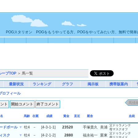
POGスタリオン POGをもうやってる方、POGをやってみたい方、無料で簡
ループTOP
＞ 馬一覧
最新状況
ランキング
グラフ
掲示板
携帯版案内
プロフィール
名
馬齢
在厩
成績
賞金
直近
厩舎
血統
父ドゥラメンテ
ードボール
▼
牡4
－
[4-3-1-1]
23520
手塚貴久
美浦
母マスクオフ
父ドゥラメンテ
ィスク
▼
牡4
－
[4-2-1-2]
2880
福永祐一
栗東
母リリサイド