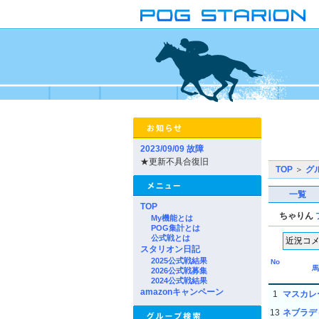
2023/09/09 故障
★更新不具合復旧
TOP
＞
グ
一覧
TOP
ちゃりん
My機能とは
POG集計とは
公式戦とは
スタリオン日記
2025公式戦結果
No
馬
2026公式戦募集
2024公式戦結果
amazonキャンペーン
1
マスカレ
13
ネブラデ