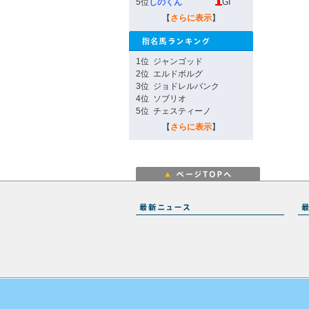
5位
しのくん
GI
【
さらに表示
】
1位
ジャンゴッド
2位
エルドボルグ
3位
ジョドレルバンク
4位
ソブリオ
5位
チェスティーノ
【
さらに表示
】