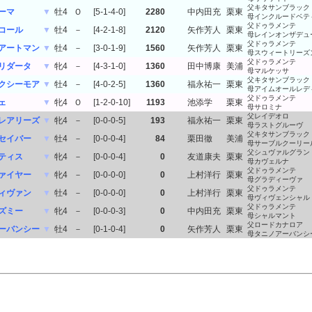
父キタサンブラック
ーマ
▼
牡4
Ｏ
[5-1-4-0]
2280
中内田充
栗東
母インクルードベテ
父ドゥラメンテ
コール
▼
牡4
－
[4-2-1-8]
2120
矢作芳人
栗東
母レインオンザデュ
父ドゥラメンテ
アートマン
▼
牡4
－
[3-0-1-9]
1560
矢作芳人
栗東
母スウィートリーズ
父ドゥラメンテ
リダータ
▼
牝4
－
[4-3-1-0]
1360
田中博康
美浦
母マルケッサ
父キタサンブラック
クシーモア
▼
牡4
－
[4-0-2-5]
1360
福永祐一
栗東
母アイムオールレデ
父ドゥラメンテ
ェ
▼
牝4
Ｏ
[1-2-0-10]
1193
池添学
栗東
母サロミナ
父レイデオロ
レアリーズ
▼
牝4
－
[0-0-0-5]
193
福永祐一
栗東
母ラストグルーヴ
父キタサンブラック
セイバー
▼
牡4
－
[0-0-0-4]
84
栗田徹
美浦
母サーブルクーリー
父シュヴァルグラン
ティス
▼
牝4
－
[0-0-0-4]
0
友道康夫
栗東
母カヴェルナ
父ドゥラメンテ
ァイヤー
▼
牝4
－
[0-0-0-0]
0
上村洋行
栗東
母グラディーヴァ
父ドゥラメンテ
ィヴァン
▼
牡4
－
[0-0-0-0]
0
上村洋行
栗東
母ヴィヴェンシャル
父ドゥラメンテ
ズミー
▼
牝4
－
[0-0-0-3]
0
中内田充
栗東
母シャルマント
父ロードカナロア
ーバンシー
▼
牡4
－
[0-1-0-4]
0
矢作芳人
栗東
母タニノアーバンシ