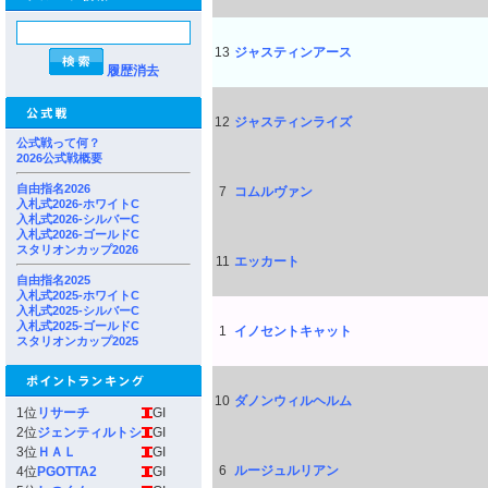
13
ジャスティンアース
履歴消去
12
ジャスティンライズ
公式戦って何？
2026公式戦概要
自由指名2026
7
コムルヴァン
入札式2026-ホワイトC
入札式2026-シルバーC
入札式2026-ゴールドC
スタリオンカップ2026
11
エッカート
自由指名2025
入札式2025-ホワイトC
入札式2025-シルバーC
入札式2025-ゴールドC
1
イノセントキャット
スタリオンカップ2025
10
ダノンウィルヘルム
1位
リサーチ
GI
2位
ジェンティルトシ
GI
3位
ＨＡＬ
GI
6
ルージュルリアン
4位
PGOTTA2
GI