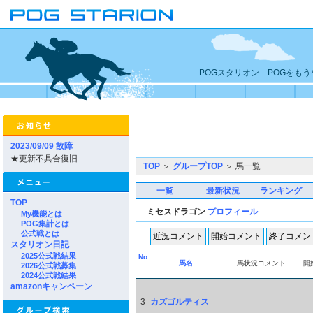
POGスタリオン POGをも
2023/09/09 故障
★更新不具合復旧
TOP
＞
グループTOP
＞ 馬一覧
一覧
最新状況
ランキング
TOP
ミセスドラゴン
プロフィール
My機能とは
POG集計とは
公式戦とは
スタリオン日記
2025公式戦結果
No
馬名
馬状況コメント
開
2026公式戦募集
2024公式戦結果
amazonキャンペーン
3
カズゴルティス