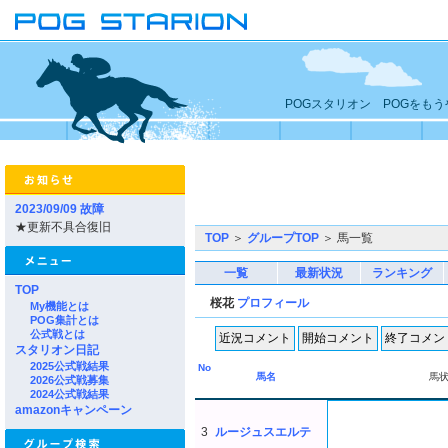
POGスタリオン POGをも
2023/09/09 故障
★更新不具合復旧
TOP
＞
グループTOP
＞ 馬一覧
一覧
最新状況
ランキング
TOP
桜花
プロフィール
My機能とは
POG集計とは
公式戦とは
スタリオン日記
2025公式戦結果
No
馬名
馬
2026公式戦募集
2024公式戦結果
amazonキャンペーン
3
ルージュスエルテ