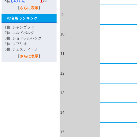
5位
しのくん
GI
【
さらに表示
】
9
1位
ジャンゴッド
2位
エルドボルグ
10
3位
ジョドレルバンク
4位
ソブリオ
5位
チェスティーノ
11
【
さらに表示
】
12
13
14
15