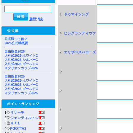
1
ドゥマイシング
履歴消去
4
ヒシグランディヴァ
公式戦って何？
2026公式戦概要
自由指名2026
2
エリザベスバローズ
入札式2026-ホワイトC
入札式2026-シルバーC
入札式2026-ゴールドC
スタリオンカップ2026
5
自由指名2025
入札式2025-ホワイトC
入札式2025-シルバーC
入札式2025-ゴールドC
6
スタリオンカップ2025
7
1位
リサーチ
GI
2位
ジェンティルトシ
GI
3位
ＨＡＬ
GI
8
4位
PGOTTA2
GI