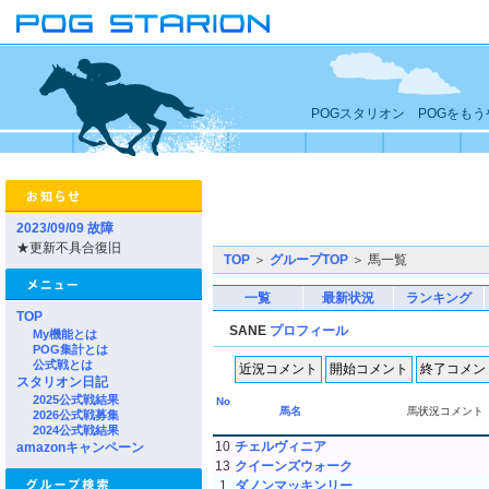
POGスタリオン POGをも
2023/09/09 故障
★更新不具合復旧
TOP
＞
グループTOP
＞ 馬一覧
一覧
最新状況
ランキング
TOP
SANE
プロフィール
My機能とは
POG集計とは
公式戦とは
スタリオン日記
2025公式戦結果
No
馬名
馬状況コメント
2026公式戦募集
2024公式戦結果
10
チェルヴィニア
amazonキャンペーン
13
クイーンズウォーク
1
ダノンマッキンリー