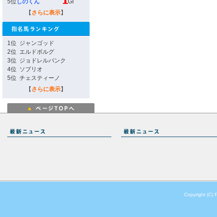
5位
しのくん
GI
【
さらに表示
】
1位
ジャンゴッド
2位
エルドボルグ
3位
ジョドレルバンク
4位
ソブリオ
5位
チェスティーノ
【
さらに表示
】
Copyright (C) 