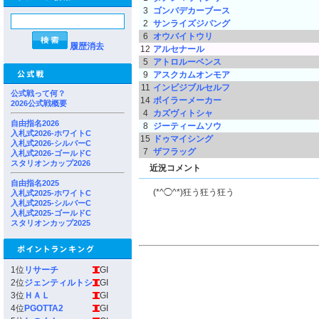
3
ゴンバデカーブース
2
サンライズジパング
6
オウバイトウリ
履歴消去
12
アルセナール
5
アトロルーベンス
9
アスクカムオンモア
11
インビジブルセルフ
公式戦って何？
14
ボイラーメーカー
2026公式戦概要
4
カズヴィトシャ
自由指名2026
8
ジーティームソウ
入札式2026-ホワイトC
15
ドゥマイシング
入札式2026-シルバーC
7
ザフラッグ
入札式2026-ゴールドC
スタリオンカップ2026
近況コメント
自由指名2025
(*^◯^*)狂う狂う狂う
入札式2025-ホワイトC
入札式2025-シルバーC
入札式2025-ゴールドC
スタリオンカップ2025
1位
リサーチ
GI
2位
ジェンティルトシ
GI
3位
ＨＡＬ
GI
4位
PGOTTA2
GI