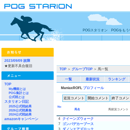
POGスタリオン POGをも
2023/09/09 故障
★更新不具合復旧
TOP
＞
グループTOP
＞ 馬一覧
一覧
最新状況
ランキング
TOP
ManiaxROFL
プロフィール
My機能とは
POG集計とは
公式戦とは
スタリオン日記
2025公式戦結果
No
馬名
馬状況コメント
2026公式戦募集
2024公式戦結果
4
クイーンズウォーク
amazonキャンペーン
7
ゴンバデカーブース
3
ダノンエアズロック