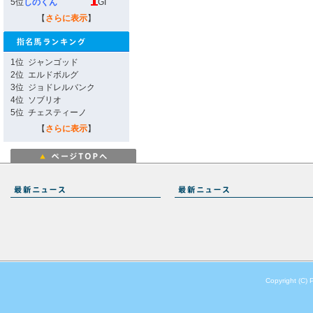
5位
しのくん
GI
【
さらに表示
】
1位
ジャンゴッド
2位
エルドボルグ
3位
ジョドレルバンク
4位
ソブリオ
5位
チェスティーノ
【
さらに表示
】
Copyright (C) 