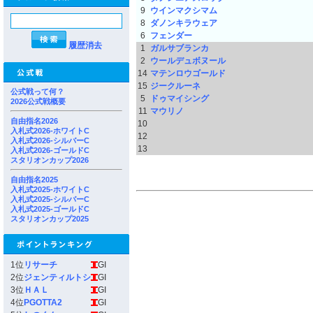
9
ウインマクシマム
8
ダノンキラウェア
6
フェンダー
履歴消去
1
ガルサブランカ
2
ウールデュボヌール
14
マテンロウゴールド
15
ジークルーネ
公式戦って何？
5
ドゥマイシング
2026公式戦概要
11
マウリノ
自由指名2026
10
入札式2026-ホワイトC
12
入札式2026-シルバーC
13
入札式2026-ゴールドC
スタリオンカップ2026
自由指名2025
入札式2025-ホワイトC
入札式2025-シルバーC
入札式2025-ゴールドC
スタリオンカップ2025
1位
リサーチ
GI
2位
ジェンティルトシ
GI
3位
ＨＡＬ
GI
4位
PGOTTA2
GI