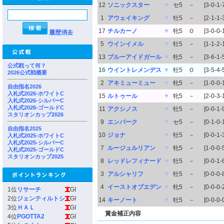
12
ソニックスター
▼
セ5
－
[3-0-1-
1
アウェイキング
▼
牡5
－
[2-1-1-
17
チルカーノ
▼
牝5
Ｏ
[3-0-0-
履歴消去
5
ウインイメル
▼
牡5
－
[1-1-2-
13
ブルーアイドガール
▼
牝5
－
[3-6-1-
公式戦って何？
16
ウイントレメンデス
▼
牡5
Ｏ
[3-5-4-
2026公式戦概要
2
アキミューミュー
▼
牝5
－
[1-0-0-
自由指名2026
入札式2026-ホワイトC
15
ルトゥール
▼
牝5
－
[2-0-3-
入札式2026-シルバーC
入札式2026-ゴールドC
11
アクシノス
▼
牡5
－
[0-0-1-
スタリオンカップ2026
9
エンバーク
▼
セ5
－
[0-1-0-
自由指名2025
10
ジョナ
▼
牡5
－
[0-0-1-
入札式2025-ホワイトC
入札式2025-シルバーC
7
ルージュルリアン
▼
牝5
－
[1-0-0-
入札式2025-ゴールドC
スタリオンカップ2025
8
レッドレフィナード
▼
牡5
－
[0-0-1-
3
アルシャリフ
▼
牡5
－
[0-0-0-
4
イーストオブエデン
▼
牝5
－
[0-0-0-
1位
リサーチ
GI
2位
ジェンティルトシ
GI
14
キーノート
▼
牡5
－
[0-0-0-
3位
ＨＡＬ
GI
賞金補正内容
4位
PGOTTA2
GI