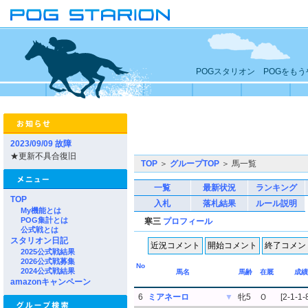
POGスタリオン POGをも
2023/09/09 故障
★更新不具合復旧
TOP
＞
グループTOP
＞ 馬一覧
一覧
最新状況
ランキング
TOP
入札
落札結果
ルール説明
My機能とは
POG集計とは
寒三
プロフィール
公式戦とは
スタリオン日記
2025公式戦結果
2026公式戦募集
No
2024公式戦結果
馬名
馬齢
在厩
成績
amazonキャンペーン
6
ミアネーロ
▼
牝5
Ｏ
[2-1-1-