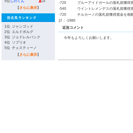
5位
しのくん
GI
-720
ブルーアイドガールの落札前獲得
【
さらに表示
】
-540
ウイントレメンデスの落札前獲得
-720
チルカーノの落札前獲得賞金を相
計：-1980
1位
ジャンゴッド
近況コメント
2位
エルドボルグ
3位
ジョドレルバンク
今年もよろしくお願いします。
4位
ソブリオ
5位
チェスティーノ
【
さらに表示
】