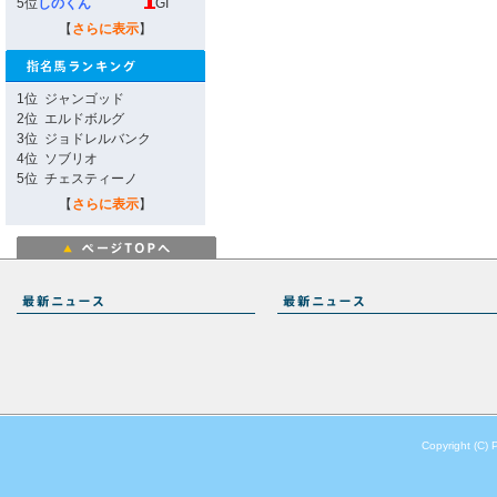
5位
しのくん
GI
【
さらに表示
】
1位
ジャンゴッド
2位
エルドボルグ
3位
ジョドレルバンク
4位
ソブリオ
5位
チェスティーノ
【
さらに表示
】
Copyright (C) 