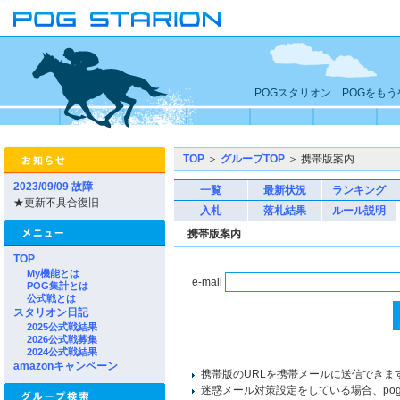
POGスタリオン POGをも
TOP
＞
グループTOP
＞ 携帯版案内
2023/09/09 故障
一覧
最新状況
ランキング
★更新不具合復旧
入札
落札結果
ルール説明
携帯版案内
TOP
My機能とは
e-mail
POG集計とは
公式戦とは
スタリオン日記
2025公式戦結果
2026公式戦募集
2024公式戦結果
amazonキャンペーン
携帯版のURLを携帯メールに送信できま
迷惑メール対策設定をしている場合、pogst