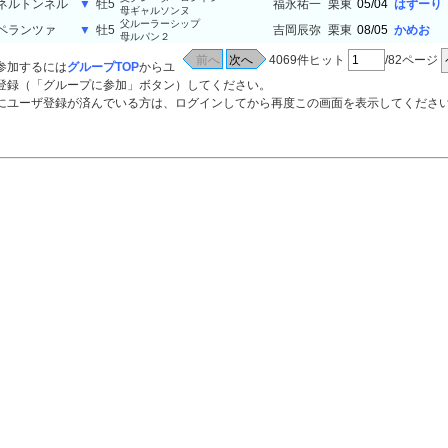
ネルトンネル
▼
牡5
福永祐一
栗東
05/04
はずーり
母ギャルソンヌ
父ルーラーシップ
ペランツァ
▼
牡5
吉岡辰弥
栗東
08/05
かめお
母ルパン２
4069件ヒット
/82ページ
参加するには
グループTOP
からユ
登録（「グループに参加」ボタン）してください。
ーザ登録が済んでいる方は、ログインしてから再度この画面を表示してくださ