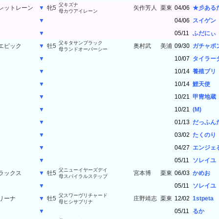
父キズナ
レットレーン
▼
牝5
矢作芳人
栗東
04/06
★彡ある
母カウアイレーン
父キズナ
レットレーン
▼
牝5
矢作芳人
栗東
04/06
スイゲン
母カウアイレーン
父キズナ
レットレーン
▼
牝5
矢作芳人
栗東
05/11
ふだにぃ
母カウアイレーン
父キタサンブラック
エピック
▼
牡5
奥村武
美浦
09/30
ガチャポ
母ランドオーバーシー
父キタサンブラック
エピック
▼
牡5
奥村武
美浦
10/07
タイラー
母ランドオーバーシー
父キタサンブラック
エピック
▼
牡5
奥村武
美浦
10/14
養殖ブリ
母ランドオーバーシー
父キタサンブラック
エピック
▼
牡5
奥村武
美浦
10/14
鯉天使
母ランドオーバーシー
父キタサンブラック
エピック
▼
牡5
奥村武
美浦
10/21
甲冑地蔵
母ランドオーバーシー
父キタサンブラック
エピック
▼
牡5
奥村武
美浦
10/21
(M)
母ランドオーバーシー
父キタサンブラック
エピック
▼
牡5
奥村武
美浦
01/13
だっふん
母ランドオーバーシー
父キタサンブラック
エピック
▼
牡5
奥村武
美浦
03/02
たくのり
母ランドオーバーシー
父キタサンブラック
エピック
▼
牡5
奥村武
美浦
04/27
エンジェ
母ランドオーバーシー
父キタサンブラック
エピック
▼
牡5
奥村武
美浦
05/11
ソレイユ
母ランドオーバーシー
父ニューイヤーズデイ
ラックス
▼
牡5
宮本博
栗東
06/03
かめお
母スパイラルステップ
父ニューイヤーズデイ
ラックス
▼
牡5
宮本博
栗東
05/11
ソレイユ
母スパイラルステップ
父スワーヴリチャード
リーナ
▼
牡5
庄野靖志
栗東
12/02
1stpeta
母ヒシサブリナ
父スワーヴリチャード
リーナ
▼
牡5
庄野靖志
栗東
05/11
るか
母ヒシサブリナ