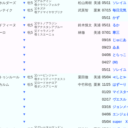
父アルアイン
ホルダーズ
▼
牡5
松山将樹
美浦
05/11
ソレイユ
母クラウンフォルテ
父キズナ
ンテイク
▼
牡5
武英智
栗東
07/15
毎日元気
母アドマイヤサブリナ
父キズナ
ンテイク
▼
牡5
武英智
栗東
05/11
かず
母アドマイヤサブリナ
父サトノアラジン
ドフィーヌ
▼
牝5
鈴木慎太
美浦
05/11
るか
母アナスタシアブルー
父ドゥラメンテ
ーロ
▼
牝5
林徹
美浦
07/01
寒三
母ミスエーニョ
父ドゥラメンテ
ーロ
▼
牝5
林徹
美浦
09/16
じゅにあ
母ミスエーニョ
父ドゥラメンテ
ーロ
▼
牝5
林徹
美浦
09/23
ゐゑ
母ミスエーニョ
父ドゥラメンテ
ーロ
▼
牝5
林徹
美浦
04/06
とらっこ
母ミスエーニョ
父ドゥラメンテ
ーロ
▼
牝5
林徹
美浦
04/27
(M)
母ミスエーニョ
父ドゥラメンテ
ーロ
▼
牝5
林徹
美浦
05/11
ソレイユ
母ミスエーニョ
父ハービンジャー
トゥンルール
▼
牡5
栗田徹
美浦
05/04
≪しと≫
母チャリティークエスト
父ロードカナロア
カルム
▼
牡5
中竹和也
栗東
11/25
はずーり
母ダンスアミーガ
父ロードカナロア
カルム
▼
牡5
中竹和也
栗東
01/20
マイスタ
母ダンスアミーガ
父ロードカナロア
カルム
▼
牡5
中竹和也
栗東
02/17
ヴエスル
母ダンスアミーガ
父ロードカナロア
カルム
▼
牡5
中竹和也
栗東
03/16
ジョンメ
母ダンスアミーガ
父ロードカナロア
カルム
▼
牡5
中竹和也
栗東
04/06
エンジェ
母ダンスアミーガ
父ロードカナロア
カルム
▼
牡5
中竹和也
栗東
05/04
super X
母ダンスアミーガ
父グレーターロンドン