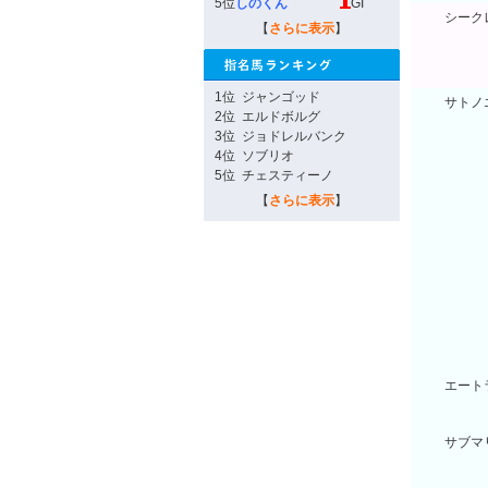
5位
しのくん
GI
シーク
【
さらに表示
】
シーク
シーク
1位
ジャンゴッド
サトノ
2位
エルドボルグ
サトノ
3位
ジョドレルバンク
4位
ソブリオ
サトノ
5位
チェスティーノ
サトノ
【
さらに表示
】
サトノ
サトノ
サトノ
サトノ
サトノ
サトノ
エート
エート
サブマ
サブマ