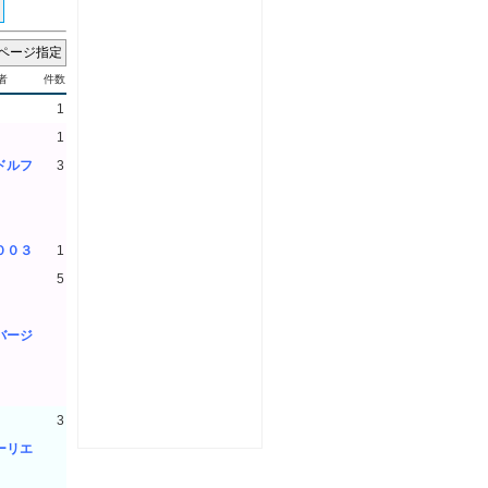
者
件数
1
1
ドルフ
3
3
3
００３
1
5
5
バージ
5
5
5
3
ーリエ
3
3