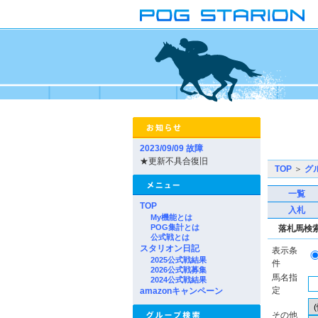
2023/09/09 故障
★更新不具合復旧
TOP
＞
グ
一覧
TOP
入札
My機能とは
POG集計とは
落札馬検
公式戦とは
スタリオン日記
表示条
2025公式戦結果
件
2026公式戦募集
馬名指
2024公式戦結果
定
amazonキャンペーン
その他