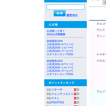
履歴消去
オルゴ
ヴェス
公式戦って何？
2026公式戦概要
ヴィン
自由指名2026
ヴィン
入札式2026-ホワイトC
入札式2026-シルバーC
ヴィン
入札式2026-ゴールドC
スタリオンカップ2026
ケヤキ
エセル
自由指名2025
入札式2025-ホワイトC
エセル
入札式2025-シルバーC
入札式2025-ゴールドC
エセル
スタリオンカップ2025
エセル
エセル
1位
リサーチ
GI
ラムジ
2位
ジェンティルトシ
GI
ラムジ
3位
ＨＡＬ
GI
4位
PGOTTA2
GI
ラムジ