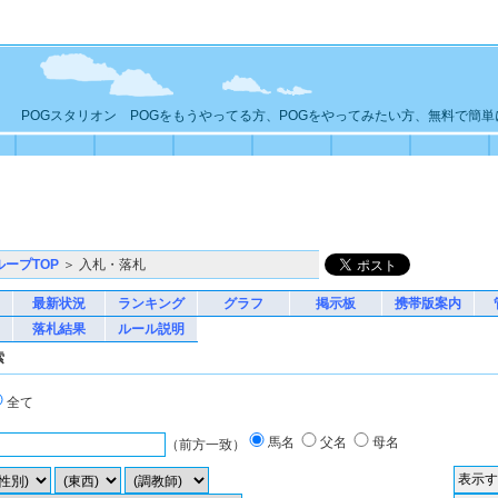
POGスタリオン POGをもうやってる方、POGをやってみたい方、無料で簡
ループTOP
＞ 入札・落札
最新状況
ランキング
グラフ
掲示板
携帯版案内
落札結果
ルール説明
索
全て
馬名
父名
母名
（前方一致）