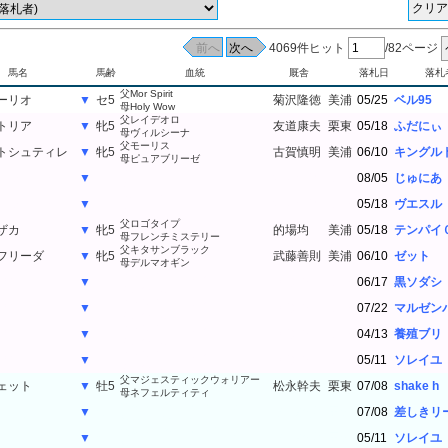
4069件ヒット
/82ページ
馬名
馬齢
血統
厩舎
落札日
落札
父Mor Spirit
ーリオ
▼
セ5
菊沢隆徳
美浦
05/25
ベル95
母Holy Wow
父レイデオロ
トリア
▼
牝5
友道康夫
栗東
05/18
ふだにぃ
母ヴィルシーナ
父モーリス
トシュティレ
▼
牝5
古賀慎明
美浦
06/10
キングル
母ピュアブリーゼ
父モーリス
トシュティレ
▼
牝5
古賀慎明
美浦
08/05
じゅにあ
母ピュアブリーゼ
父モーリス
トシュティレ
▼
牝5
古賀慎明
美浦
05/18
ヴエスル
母ピュアブリーゼ
父ロゴタイプ
ザカ
▼
牝5
的場均
美浦
05/18
テンパイ
母フレンチミステリー
父キタサンブラック
フリーダ
▼
牝5
武藤善則
美浦
06/10
ゼット
母デルマオギン
父キタサンブラック
フリーダ
▼
牝5
武藤善則
美浦
06/17
黒ソダシ
母デルマオギン
父キタサンブラック
フリーダ
▼
牝5
武藤善則
美浦
07/22
マルゼン
母デルマオギン
父キタサンブラック
フリーダ
▼
牝5
武藤善則
美浦
04/13
養殖ブリ
母デルマオギン
父キタサンブラック
フリーダ
▼
牝5
武藤善則
美浦
05/11
ソレイユ
母デルマオギン
父マジェスティックウォリアー
ェット
▼
牡5
松永幹夫
栗東
07/08
shake h
母ネフェルティティ
父マジェスティックウォリアー
ェット
▼
牡5
松永幹夫
栗東
07/08
差しきリ
母ネフェルティティ
父マジェスティックウォリアー
ェット
▼
牡5
松永幹夫
栗東
05/11
ソレイユ
母ネフェルティティ