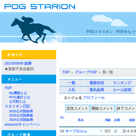
POGスタリオン POGをも
2023/09/09 故障
★更新不具合復旧
TOP
＞
グループTOP
＞ 馬一覧
一覧
最新状況
ランキング
TOP
入札
落札結果
ルール説明
My機能とは
POG集計とは
エンジェる
プロフィール
公式戦とは
スタリオン日記
2025公式戦結果
2026公式戦募集
No
2024公式戦結果
馬名
馬齢
在厩
成績
amazonキャンペーン
18
キープカルム
▼
牡5
Ｏ
[5-4-3-8