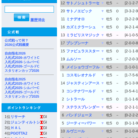
12
サトノシュトラーセ
▼
牡5
－
[2-1-2-7
20
サトノエピック
▼
牡5
Ｏ
[3-3-2-9
11
ミナデオロ
▼
牡5
Ｏ
[3-2-2-9
履歴消去
16
カズミクラーシュ
▼
牡5
Ｏ
[4-2-1-4
13
ミラビリスマジック
▼
牝5
－
[4-1-0-5
公式戦って何？
17
プシプシーナ
▼
牝5
－
[2-0-0-8
2026公式戦概要
15
ファビュラススター
▼
牡5
Ｏ
[2-1-1-8
自由指名2026
入札式2026-ホワイトC
19
ムルソー
▼
牡5
－
[7-2-0-3
入札式2026-シルバーC
入札式2026-ゴールドC
9
メイショウゴーフル
▼
牝5
－
[1-1-0-1
スタリオンカップ2026
1
コスモレオナルド
▼
牡5
－
[1-7-5-6
自由指名2025
14
ジャスティンアース
▼
牡5
－
[5-1-3-9
入札式2025-ホワイトC
入札式2025-シルバーC
3
コンテナワールド
▼
牡5
－
[3-5-4-1
入札式2025-ゴールドC
スタリオンカップ2025
2
シトラール
▼
牡5
Ｏ
[1-1-1-6
7
ステラスプレンダー
▼
牝5
－
[2-2-1-1
6
パンドジェーヌ
▼
牝5
－
[0-2-2-2
1位
リサーチ
GI
2位
ジェンティルトシ
GI
5
ジーティーパワー
▼
牡5
Ｏ
[0-1-1-9
3位
ＨＡＬ
GI
10
ルヴニール
▼
牝5
－
[0-1-0-4
4位
PGOTTA2
GI