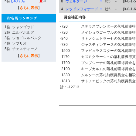
5位
しのくん
GI
8
ヴェルダージ
▼
牝5
－
[0-0-1-5
【
さらに表示
】
4
レッドレフィナード
▼
牡5
－
[0-0-1-6
賞金補正内容
-720
ステラスプレンダーの落札前獲得
1位
ジャンゴッド
2位
エルドボルグ
-720
メイショウゴーフルの落札前獲得
3位
ジョドレルバンク
-840
サトノシュトラーセの落札前獲得
4位
ソブリオ
-730
ジャスティンアースの落札前獲得
5位
チェスティーノ
-1500
ファビュラススターの落札前獲得
【
さらに表示
】
-1170
カズミクラーシュの落札前獲得賞
-1790
プシプシーナの落札前獲得賞金を
-2100
キープカルムの落札前獲得賞金を
-1330
ムルソーの落札前獲得賞金を相殺
-1813
サトノエピックの落札前獲得賞金
計：-12713