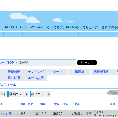
POGスタリオン POGをもうやってる方、POGをやってみたい方、無料で簡
ループTOP
＞ 馬一覧
最新状況
ランキング
グラフ
掲示板
携帯版案内
落札結果
ルール説明
プロフィール
名
馬齢
在厩
成績
賞金
直近
厩舎
血統
父キズナ
ィンミラノ
▼
牡5
－
[3-1-0-0]
36820
友道康夫
栗東
母マーゴットディド