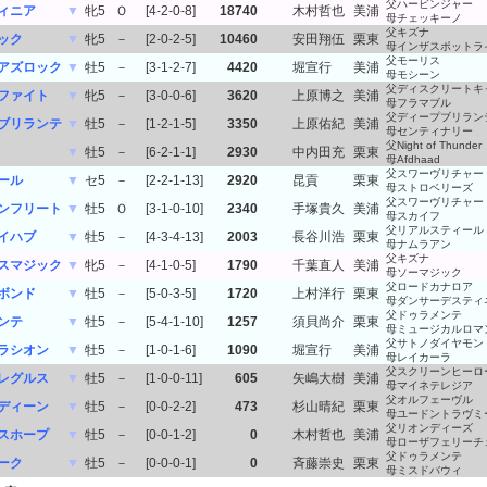
父ハービンジャー
ィニア
▼
牝5
Ｏ
[4-2-0-8]
18740
木村哲也
美浦
母チェッキーノ
父キズナ
ック
▼
牝5
－
[2-0-2-5]
10460
安田翔伍
栗東
母インザスポットラ
父モーリス
アズロック
▼
牡5
－
[3-1-2-7]
4420
堀宣行
美浦
母モシーン
父ディスクリートキ
ファイト
▼
牝5
－
[3-0-0-6]
3620
上原博之
美浦
母フラマブル
父ディープブリラン
ブリランテ
▼
牡5
－
[1-2-1-5]
3350
上原佑紀
美浦
母センティナリー
父Night of Thunder
▼
牡5
－
[6-2-1-1]
2930
中内田充
栗東
母Afdhaad
父スワーヴリチャー
ール
▼
セ5
－
[2-2-1-13]
2920
昆貢
栗東
母ストロベリーズ
父スワーヴリチャー
ンフリート
▼
牡5
Ｏ
[3-1-0-10]
2340
手塚貴久
美浦
母スカイフ
父リアルスティール
イハブ
▼
牡5
－
[4-3-4-13]
2003
長谷川浩
栗東
母ナムラアン
父キズナ
スマジック
▼
牝5
－
[4-1-0-5]
1790
千葉直人
美浦
母ソーマジック
父ロードカナロア
ボンド
▼
牡5
－
[5-0-3-5]
1720
上村洋行
栗東
母ダンサーデスティ
父ドゥラメンテ
ンテ
▼
牡5
－
[5-4-1-10]
1257
須貝尚介
栗東
母ミュージカルロマ
父サトノダイヤモン
ラシオン
▼
牡5
－
[1-0-1-6]
1090
堀宣行
美浦
母レイカーラ
父スクリーンヒーロ
レグルス
▼
牡5
－
[1-0-0-11]
605
矢嶋大樹
美浦
母マイネテレジア
父オルフェーヴル
ディーン
▼
牡5
－
[0-0-2-2]
473
杉山晴紀
栗東
母ユードントラヴミ
父リオンディーズ
スホープ
▼
牡5
－
[0-0-1-2]
0
木村哲也
美浦
母ローザフェリーチ
父ドゥラメンテ
ーク
▼
牡5
－
[0-0-0-1]
0
斉藤崇史
栗東
母ミスドバウィ