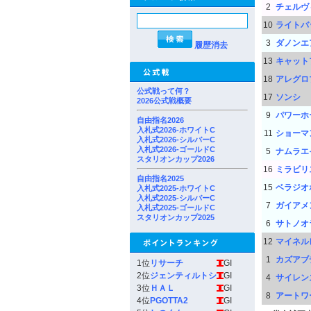
2
チェルヴ
10
ライトバ
3
ダノンエ
履歴消去
13
キャット
18
アレグロ
公式戦って何？
17
ソンシ
2026公式戦概要
9
パワーホ
自由指名2026
入札式2026-ホワイトC
11
ショーマ
入札式2026-シルバーC
入札式2026-ゴールドC
5
ナムラエ
スタリオンカップ2026
16
ミラビリ
自由指名2025
15
ベラジオ
入札式2025-ホワイトC
入札式2025-シルバーC
7
ガイアメ
入札式2025-ゴールドC
スタリオンカップ2025
6
サトノオ
12
マイネル
1
カズアブ
1位
リサーチ
GI
2位
ジェンティルトシ
GI
4
サイレン
3位
ＨＡＬ
GI
8
アートワ
4位
PGOTTA2
GI