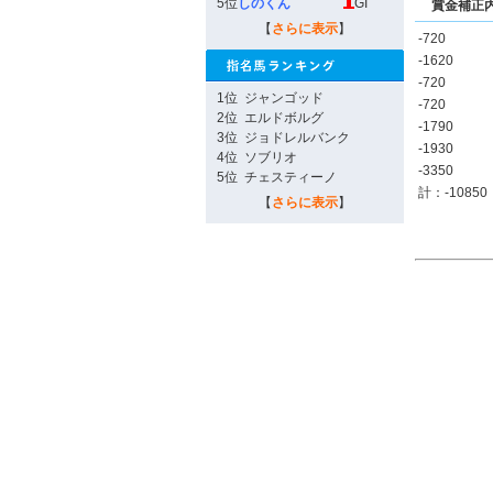
5位
しのくん
GI
賞金補正
【
さらに表示
】
-720
-1620
-720
1位
ジャンゴッド
-720
2位
エルドボルグ
-1790
3位
ジョドレルバンク
-1930
4位
ソブリオ
-3350
5位
チェスティーノ
計：-10850
【
さらに表示
】