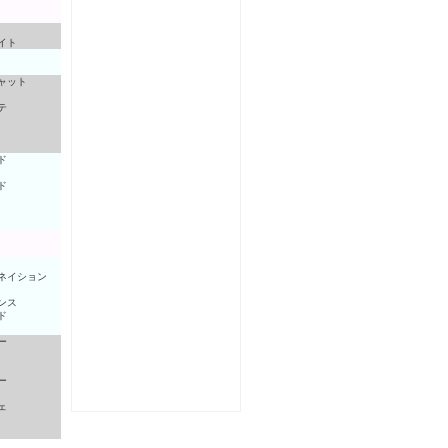
イト
ャット
テ
ド
ド
ネイション
ンス
ド
ー
ー
ェ