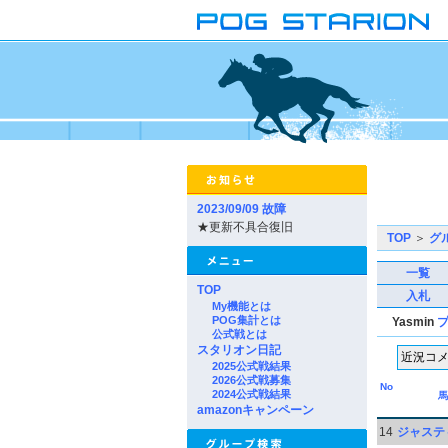
2023/09/09 故障
★更新不具合復旧
TOP
＞
グ
一覧
TOP
入札
My機能とは
POG集計とは
Yasmin
公式戦とは
スタリオン日記
2025公式戦結果
2026公式戦募集
No
2024公式戦結果
馬
amazonキャンペーン
14
ジャステ