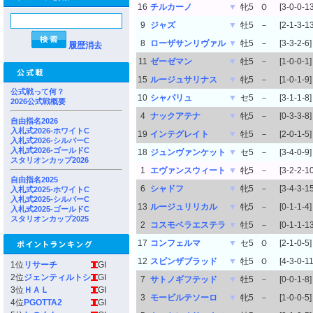
16
チルカーノ
▼
牝5
Ｏ
[3-0-0-13
9
ジャズ
▼
牡5
－
[2-1-3-13
8
ローザサンリヴァル
▼
牡5
－
[3-3-2-6]
履歴消去
11
ゼーゼマン
▼
牡5
－
[1-0-0-1]
15
ルージュサリナス
▼
牝5
－
[1-0-1-9]
公式戦って何？
10
シャパリュ
▼
セ5
－
[3-1-1-8]
2026公式戦概要
4
ナックアテナ
▼
牝5
－
[0-3-3-8]
自由指名2026
入札式2026-ホワイトC
19
インテグレイト
▼
牡5
－
[2-0-1-5]
入札式2026-シルバーC
入札式2026-ゴールドC
18
ジュンヴァンケット
▼
セ5
－
[3-4-0-9]
スタリオンカップ2026
1
エヴァンスウィート
▼
牝5
－
[3-2-2-10
自由指名2025
6
シャドフ
▼
牝5
－
[3-4-3-15
入札式2025-ホワイトC
入札式2025-シルバーC
13
ルージュリリカル
▼
牝5
－
[0-1-1-4]
入札式2025-ゴールドC
スタリオンカップ2025
2
コスモベラエステラ
▼
牡5
－
[0-1-1-13
17
コンフェルマ
▼
セ5
Ｏ
[2-1-0-5]
12
スピンザブラッド
▼
牡5
Ｏ
[4-3-0-11
1位
リサーチ
GI
2位
ジェンティルトシ
GI
7
サトノギフテッド
▼
牡5
－
[0-0-1-8]
3位
ＨＡＬ
GI
3
モービルテソーロ
▼
牝5
－
[1-0-0-5]
4位
PGOTTA2
GI