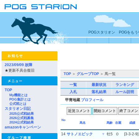
POGスタリオン POGをも
2023/09/09 故障
★更新不具合復旧
TOP
＞
グループTOP
＞ 馬一覧
一覧
最新状況
ランキング
TOP
入札
落札結果
ルール説明
My機能とは
POG集計とは
甲冑地蔵
プロフィール
公式戦とは
スタリオン日記
2025公式戦結果
2026公式戦募集
No
2024公式戦結果
馬名
馬齢
在厩
成績
amazonキャンペーン
14
サトノエピック
▼
牡5
Ｏ
[3-3-2-9]