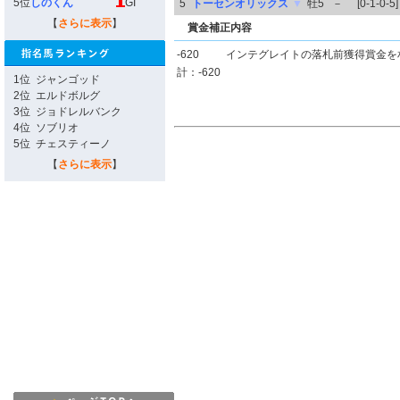
5位
しのくん
GI
5
トーセンオリックス
▼
牡5
－
[0-1-0-5]
【
さらに表示
】
賞金補正内容
-620
インテグレイトの落札前獲得賞金を
計：-620
1位
ジャンゴッド
2位
エルドボルグ
3位
ジョドレルバンク
4位
ソブリオ
5位
チェスティーノ
【
さらに表示
】