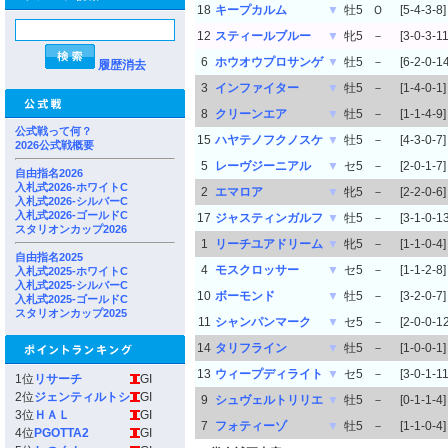
18
キープカルム
▼
牡5
Ｏ
[5-4-3-8]
12
スティールブルー
▼
牝5
－
[3-0-3-11
6
ホウオウプロサンゲ
▼
牡5
－
[6-2-0-14
履歴消去
3
インファイター
▼
牡5
－
[1-4-0-1]
8
クリーンエア
▼
牡5
－
[1-1-4-9]
公式戦って何？
15
ハヤテノフクノスケ
▼
牡5
－
[4-3-0-7]
2026公式戦概要
5
レーヴジーニアル
▼
セ5
－
[2-0-1-7]
自由指名2026
入札式2026-ホワイトC
2
エマロア
▼
牝5
－
[2-2-0-6]
入札式2026-シルバーC
入札式2026-ゴールドC
17
ジャスティンガルフ
▼
牡5
－
[3-1-0-13
スタリオンカップ2026
1
リーチユアドリーム
▼
牝5
－
[1-1-0-4]
自由指名2025
4
モスクロッサー
▼
セ5
－
[1-1-2-8]
入札式2025-ホワイトC
入札式2025-シルバーC
10
ボーモンド
▼
牡5
－
[3-2-0-7]
入札式2025-ゴールドC
スタリオンカップ2025
11
シャンパンマーク
▼
セ5
－
[2-0-0-12
14
タリフライン
▼
牡5
－
[1-0-0-1]
13
ウィープディライト
▼
セ5
－
[3-0-1-11
1位
リサーチ
GI
2位
ジェンティルトシ
GI
9
シュヴェルトリリエ
▼
牡5
－
[0-1-1-4]
3位
ＨＡＬ
GI
7
フォティーゾ
▼
牡5
－
[1-1-0-4]
4位
PGOTTA2
GI