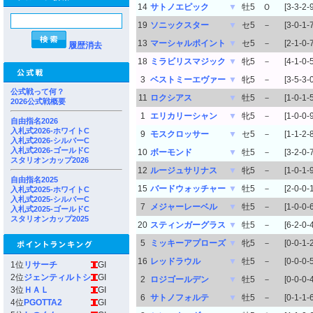
14
サトノエピック
▼
牡5
Ｏ
[3-3-2-9
19
ソニックスター
▼
セ5
－
[3-0-1-7
13
マーシャルポイント
▼
セ5
－
[2-1-0-7
履歴消去
18
ミラビリスマジック
▼
牝5
－
[4-1-0-5
3
ベストミーエヴァー
▼
牝5
－
[3-5-3-0
公式戦って何？
11
ロクシアス
▼
牡5
－
[1-0-1-5
2026公式戦概要
1
エリカリーシャン
▼
牝5
－
[1-0-0-9
自由指名2026
入札式2026-ホワイトC
9
モスクロッサー
▼
セ5
－
[1-1-2-8
入札式2026-シルバーC
入札式2026-ゴールドC
10
ボーモンド
▼
牡5
－
[3-2-0-7
スタリオンカップ2026
12
ルージュサリナス
▼
牝5
－
[1-0-1-9
自由指名2025
15
バードウォッチャー
▼
牡5
－
[2-0-0-
入札式2025-ホワイトC
入札式2025-シルバーC
7
メジャーレーベル
▼
牡5
－
[1-0-0-6
入札式2025-ゴールドC
スタリオンカップ2025
20
スティンガーグラス
▼
牡5
－
[6-2-0-4
5
ミッキーアプローズ
▼
牝5
－
[0-0-1-2
16
レッドラウル
▼
牡5
－
[0-0-0-5
1位
リサーチ
GI
2位
ジェンティルトシ
GI
2
ロジゴールデン
▼
牡5
－
[0-0-0-4
3位
ＨＡＬ
GI
6
サトノフォルテ
▼
牡5
－
[0-1-1-6
4位
PGOTTA2
GI