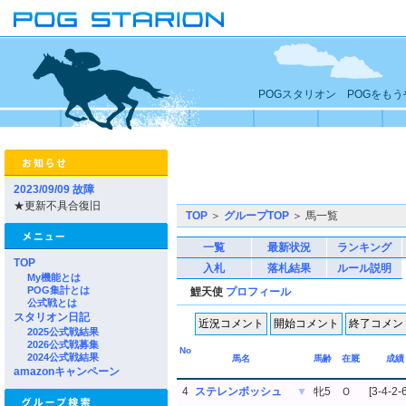
POGスタリオン POGをも
2023/09/09 故障
★更新不具合復旧
TOP
＞
グループTOP
＞ 馬一覧
一覧
最新状況
ランキング
TOP
入札
落札結果
ルール説明
My機能とは
POG集計とは
鯉天使
プロフィール
公式戦とは
スタリオン日記
2025公式戦結果
2026公式戦募集
No
2024公式戦結果
馬名
馬齢
在厩
成績
amazonキャンペーン
4
ステレンボッシュ
▼
牝5
Ｏ
[3-4-2-6