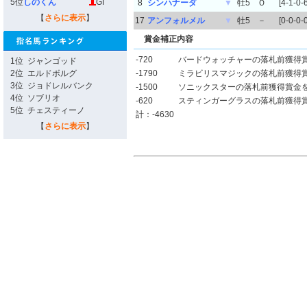
5位
しのくん
GI
8
シンハナーダ
▼
牡5
Ｏ
[4-1-0-6
【
さらに表示
】
17
アンフォルメル
▼
牡5
－
[0-0-0-0
賞金補正内容
-720
バードウォッチャーの落札前獲得
1位
ジャンゴッド
2位
エルドボルグ
-1790
ミラビリスマジックの落札前獲得
3位
ジョドレルバンク
-1500
ソニックスターの落札前獲得賞金
4位
ソブリオ
-620
スティンガーグラスの落札前獲得
5位
チェスティーノ
計：-4630
【
さらに表示
】