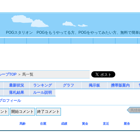
POGスタリオン POGをもうやってる方、POGをやってみたい方、無料で簡
ループTOP
＞ 馬一覧
最新状況
ランキング
グラフ
掲示板
携帯版案内
落札結果
ルール説明
プロフィール
馬齢
在厩
成績
賞金
直近
厩舎