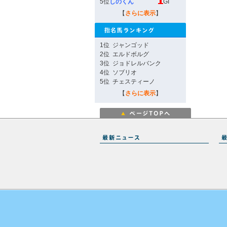
5位
しのくん
GI
【
さらに表示
】
1位
ジャンゴッド
2位
エルドボルグ
3位
ジョドレルバンク
4位
ソブリオ
5位
チェスティーノ
【
さらに表示
】