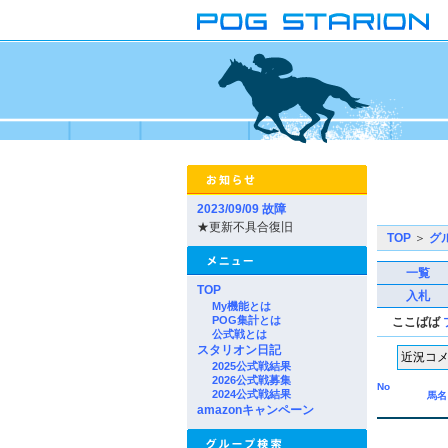
2023/09/09 故障
★更新不具合復旧
TOP
＞
グ
一覧
TOP
入札
My機能とは
POG集計とは
ここばば
公式戦とは
スタリオン日記
2025公式戦結果
2026公式戦募集
No
2024公式戦結果
馬名
amazonキャンペーン