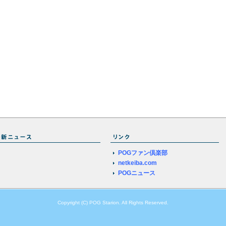
POGファン倶楽部
netkeiba.com
POGニュース
Copyright (C) POG Starion. All Rights Reserved.