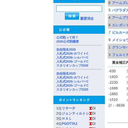
6
アームズ
5
バグラダ
4
アームブ
履歴消去
8
エレガン
7
ビルカー
公式戦って何？
9
メイショ
2026公式戦概要
1
グランサ
自由指名2026
入札式2026-ホワイトC
3
フェルミ
入札式2026-シルバーC
入札式2026-ゴールドC
賞金補正
スタリオンカップ2026
-630
自由指名2025
-1920
入札式2025-ホワイトC
入札式2025-シルバーC
-2230
入札式2025-ゴールドC
-1688
スタリオンカップ2025
-1860
-1510
計：-9838
1位
リサーチ
GI
2位
ジェンティルトシ
GI
3位
ＨＡＬ
GI
4位
PGOTTA2
GI