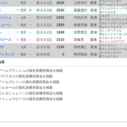
父コパノリッキー
レイン
▼
牡6
－
[6-1-1-12]
2630
上村洋行
栗東
母アームズトウショ
父マジェスティック
ス
▼
牡6
Ｏ
[4-2-3-16]
2620
嘉藤貴行
美浦
母メジェルダ
父キズナ
ランシュ
▼
セ6
－
[3-1-3-21]
2250
竹内正洋
美浦
母ソウルフルヴォイ
父カレンブラックヒ
トムーン
▼
牝6
－
[3-1-3-11]
1860
牧浦充徳
栗東
母ムーンフェイズ
父ミッキーアイル
ル
▼
牡6
－
[3-2-1-21]
1688
水野貴広
美浦
母サンシャインキッ
父リオンディーズ
ウピース
▼
牝6
－
[3-3-2-11]
1510
高橋亮
栗東
母メイショウアリア
父ドレフォン
バナ
▼
セ6
－
[3-3-2-9]
1330
田村康仁
美浦
母エンジェルフォー
父ハービンジャー
ディラック
▼
牝6
－
[0-0-0-4]
0
勢司和浩
美浦
母フェルミオン
内容
アームブランシュの落札前獲得賞金を相殺
バグラダスの落札前獲得賞金を相殺
アームズレインの落札前獲得賞金を相殺
ビルカールの落札前獲得賞金を相殺
エレガントムーンの落札前獲得賞金を相殺
メイショウピースの落札前獲得賞金を相殺