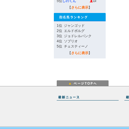
5位
しのくん
GI
【
さらに表示
】
1位
ジャンゴッド
2位
エルドボルグ
3位
ジョドレルバンク
4位
ソブリオ
5位
チェスティーノ
【
さらに表示
】