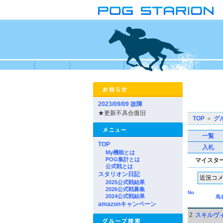
2023/09/09 故障
★更新不具合復旧
TOP
＞
グ
一覧
TOP
入札
My機能とは
POG集計とは
マイスタ
公式戦とは
スタリオン日記
2025公式戦結果
2026公式戦募集
No
2024公式戦結果
馬
amazonキャンペーン
2
スキルヴ