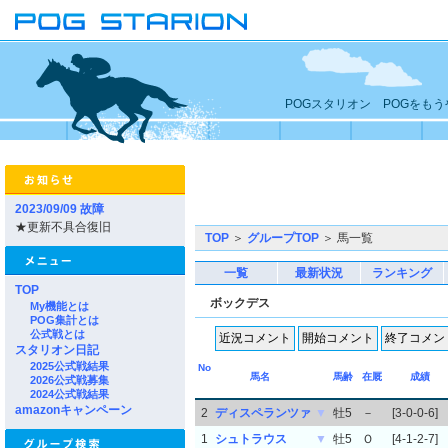
POGスタリオン POGをも
2023/09/09 故障
★更新不具合復旧
TOP
＞
グループTOP
＞ 馬一覧
一覧
最新状況
ランキング
TOP
ボックデス
My機能とは
POG集計とは
公式戦とは
スタリオン日記
2025公式戦結果
No
馬名
馬齢
在厩
成績
2026公式戦募集
2024公式戦結果
amazonキャンペーン
2
ディスペランツァ
▼
牡5
－
[3-0-0-6]
1
シュトラウス
▼
牡5
Ｏ
[4-1-2-7]