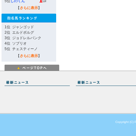
5位
しのくん
GI
【
さらに表示
】
1位
ジャンゴッド
2位
エルドボルグ
3位
ジョドレルバンク
4位
ソブリオ
5位
チェスティーノ
【
さらに表示
】
Copyright (C) 