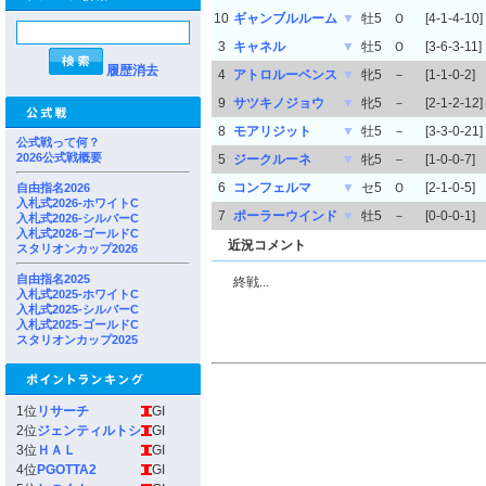
10
ギャンブルルーム
▼
牡5
Ｏ
[4-1-4-10]
3
キャネル
▼
牡5
Ｏ
[3-6-3-11]
履歴消去
4
アトロルーベンス
▼
牝5
－
[1-1-0-2]
9
サツキノジョウ
▼
牝5
－
[2-1-2-12]
8
モアリジット
▼
牡5
－
[3-3-0-21]
公式戦って何？
2026公式戦概要
5
ジークルーネ
▼
牝5
－
[1-0-0-7]
6
コンフェルマ
▼
セ5
Ｏ
[2-1-0-5]
自由指名2026
入札式2026-ホワイトC
7
ポーラーウインド
▼
牡5
－
[0-0-0-1]
入札式2026-シルバーC
入札式2026-ゴールドC
近況コメント
スタリオンカップ2026
自由指名2025
終戦...
入札式2025-ホワイトC
入札式2025-シルバーC
入札式2025-ゴールドC
スタリオンカップ2025
1位
リサーチ
GI
2位
ジェンティルトシ
GI
3位
ＨＡＬ
GI
4位
PGOTTA2
GI