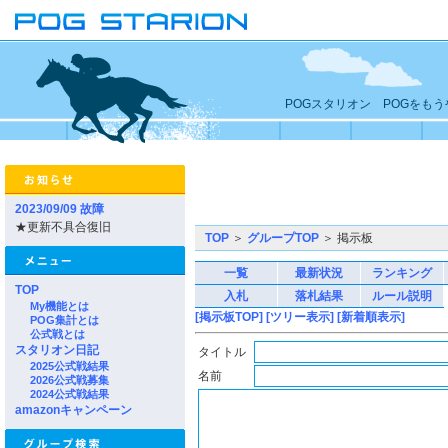
POGスタリオン POGをも
2023/09/09 故障
★更新不具合復旧
TOP
＞
グループTOP
＞ 掲示板
一覧
最新状況
ランキング
TOP
入札
落札結果
ルール説明
My機能とは
[掲示板TOP]
[ツリー表示]
[新着順表示]
POG集計とは
公式戦とは
スタリオン日記
タイトル
2025公式戦結果
名前
2026公式戦募集
2024公式戦結果
amazonキャンペーン