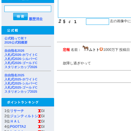
履歴消去
左の画像中
公式戦って何？
2026公式戦概要
悲報
名前：
ムトト
1000万下 投稿日： 
自由指名2026
入札式2026-ホワイトC
入札式2026-シルバーC
入札式2026-ゴールドC
故障し過ぎやって
スタリオンカップ2026
自由指名2025
入札式2025-ホワイトC
入札式2025-シルバーC
入札式2025-ゴールドC
スタリオンカップ2025
1位
リサーチ
GI
2位
ジェンティルトシ
GI
3位
ＨＡＬ
GI
4位
PGOTTA2
GI