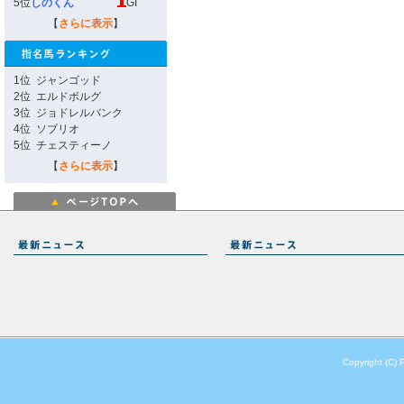
5位
しのくん
GI
【
さらに表示
】
1位
ジャンゴッド
2位
エルドボルグ
3位
ジョドレルバンク
4位
ソブリオ
5位
チェスティーノ
【
さらに表示
】
Copyright (C) 