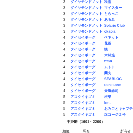
3
ダイヤモンドノット
秋雨
3
ダイヤモンドノット
マイスター
3
ダイヤモンドノット
とらっこ
3
ダイヤモンドノット
あるみ
3
ダイヤモンドノット
Solario Club
3
ダイヤモンドノット
okapia
4
タイセイボーグ
ベネット
4
タイセイボーグ
花薬
4
タイセイボーグ
蟆
4
タイセイボーグ
木林進
4
タイセイボーグ
ttmn
4
タイセイボーグ
ムトト
4
タイセイボーグ
蘭丸
4
タイセイボーグ
SEABLOG
4
タイセイボーグ
to.net.one
4
タイセイボーグ
天道総司
5
アスクイキゴミ
根菜
5
アスクイキゴミ
km.
5
アスクイキゴミ
おみごとキャプテ
5
アスクイキゴミ
塩コージ２号
中距離（1601～2200）
順位
馬名
所有者