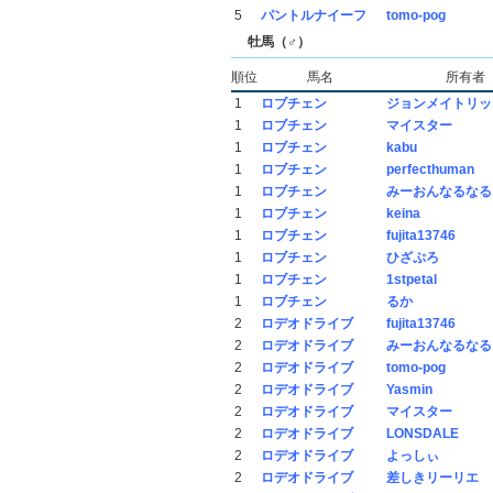
5
パントルナイーフ
tomo-pog
牡馬（♂）
順位
馬名
所有者
1
ロブチェン
ジョンメイトリッ
1
ロブチェン
マイスター
1
ロブチェン
kabu
1
ロブチェン
perfecthuman
1
ロブチェン
みーおんなるなる
1
ロブチェン
keina
1
ロブチェン
fujita13746
1
ロブチェン
ひざぷろ
1
ロブチェン
1stpetal
1
ロブチェン
るか
2
ロデオドライブ
fujita13746
2
ロデオドライブ
みーおんなるなる
2
ロデオドライブ
tomo-pog
2
ロデオドライブ
Yasmin
2
ロデオドライブ
マイスター
2
ロデオドライブ
LONSDALE
2
ロデオドライブ
よっしぃ
2
ロデオドライブ
差しきリーリエ