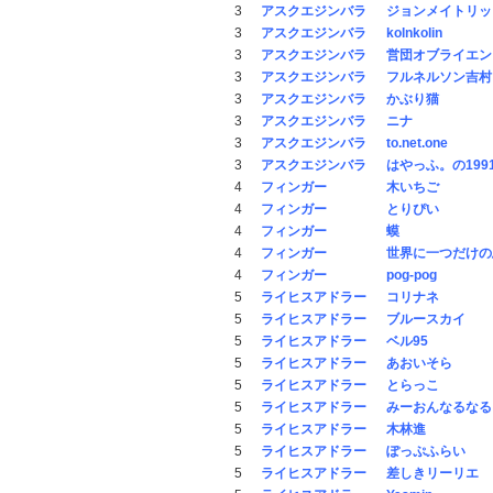
3
アスクエジンバラ
ジョンメイトリッ
3
アスクエジンバラ
kolnkolin
3
アスクエジンバラ
営団オブライエン
3
アスクエジンバラ
フルネルソン吉村
3
アスクエジンバラ
かぶり猫
3
アスクエジンバラ
ニナ
3
アスクエジンバラ
to.net.one
3
アスクエジンバラ
はやっふ。の199
4
フィンガー
木いちご
4
フィンガー
とりぴい
4
フィンガー
蟆
4
フィンガー
世界に一つだけの
4
フィンガー
pog-pog
5
ライヒスアドラー
コリナネ
5
ライヒスアドラー
ブルースカイ
5
ライヒスアドラー
ベル95
5
ライヒスアドラー
あおいそら
5
ライヒスアドラー
とらっこ
5
ライヒスアドラー
みーおんなるなる
5
ライヒスアドラー
木林進
5
ライヒスアドラー
ぽっぷふらい
5
ライヒスアドラー
差しきリーリエ