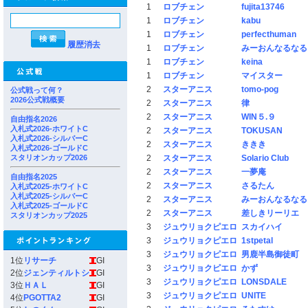
1
ロブチェン
fujita13746
1
ロブチェン
kabu
1
ロブチェン
perfecthuman
履歴消去
1
ロブチェン
みーおんなるなる
1
ロブチェン
keina
1
ロブチェン
マイスター
2
スターアニス
tomo-pog
公式戦って何？
2026公式戦概要
2
スターアニス
律
2
スターアニス
WIN５.９
自由指名2026
入札式2026-ホワイトC
2
スターアニス
TOKUSAN
入札式2026-シルバーC
2
スターアニス
ききき
入札式2026-ゴールドC
スタリオンカップ2026
2
スターアニス
Solario Club
2
スターアニス
一夢庵
自由指名2025
2
スターアニス
さるたん
入札式2025-ホワイトC
入札式2025-シルバーC
2
スターアニス
みーおんなるなる
入札式2025-ゴールドC
2
スターアニス
差しきリーリエ
スタリオンカップ2025
3
ジュウリョクピエロ
スカイハイ
3
ジュウリョクピエロ
1stpetal
3
ジュウリョクピエロ
男鹿半島御徒町
1位
リサーチ
GI
3
ジュウリョクピエロ
かず
2位
ジェンティルトシ
GI
3
ジュウリョクピエロ
LONSDALE
3位
ＨＡＬ
GI
3
ジュウリョクピエロ
UNITE
4位
PGOTTA2
GI