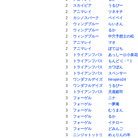
2
スカイピア
うるぴー
2
アニマレイ
ツネキチ
2
カシノスパーク
ペイペイ
2
ウィングブルー
らいさん
2
ウィングブルー
るか
2
ウィングブルー
中穴予想士の松
2
アニマレイ
マオ
2
アニマレイ
ぽてはち
3
トライアンフパス
あっしー@小泉花
3
トライアンフパス
もんど ⊂・^ミ
3
トライアンフパス
カワぽん
3
トライアンフパス
スペンサー
3
ワンダフルデイズ
hiropiro24
3
ワンダフルデイズ
うるぴー
3
トライアンフパス
天道総司
3
フォーゲル
ニナ
3
フォーゲル
一夢庵
3
フォーゲル
むうまん
3
フォーゲル
るか
3
フォーゲル
イチロー
3
フォーゲル
どみんご
3
ニンジャトットリ
めぇりんの羊