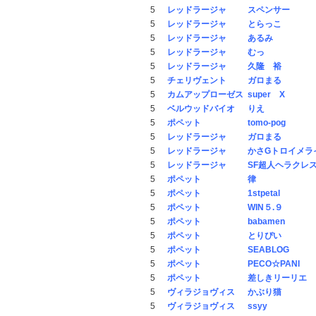
5
レッドラージャ
スペンサー
5
レッドラージャ
とらっこ
5
レッドラージャ
あるみ
5
レッドラージャ
むっ
5
レッドラージャ
久隆 裕
5
チェリヴェント
ガロまる
5
カムアップローゼス
super X
5
ベルウッドバイオ
りえ
5
ポペット
tomo-pog
5
レッドラージャ
ガロまる
5
レッドラージャ
かさGトロイメラ
5
レッドラージャ
SF超人ヘラクレ
5
ポペット
律
5
ポペット
1stpetal
5
ポペット
WIN５.９
5
ポペット
babamen
5
ポペット
とりぴい
5
ポペット
SEABLOG
5
ポペット
PECO☆PANI
5
ポペット
差しきリーリエ
5
ヴィラジョヴィス
かぶり猫
5
ヴィラジョヴィス
ssyy