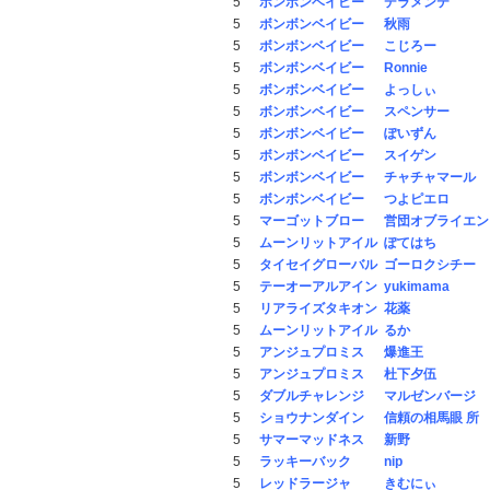
5
ボンボンベイビー
デラメンテ
5
ボンボンベイビー
秋雨
5
ボンボンベイビー
こじろー
5
ボンボンベイビー
Ronnie
5
ボンボンベイビー
よっしぃ
5
ボンボンベイビー
スペンサー
5
ボンボンベイビー
ぽいずん
5
ボンボンベイビー
スイゲン
5
ボンボンベイビー
チャチャマール
5
ボンボンベイビー
つよピエロ
5
マーゴットブロー
営団オブライエン
5
ムーンリットアイル
ぽてはち
5
タイセイグローバル
ゴーロクシチー
5
テーオーアルアイン
yukimama
5
リアライズタキオン
花薬
5
ムーンリットアイル
るか
5
アンジュプロミス
爆進王
5
アンジュプロミス
杜下夕伍
5
ダブルチャレンジ
マルゼンバージ
5
ショウナンダイン
信頼の相馬眼 所
5
サマーマッドネス
新野
5
ラッキーバック
nip
5
レッドラージャ
きむにぃ