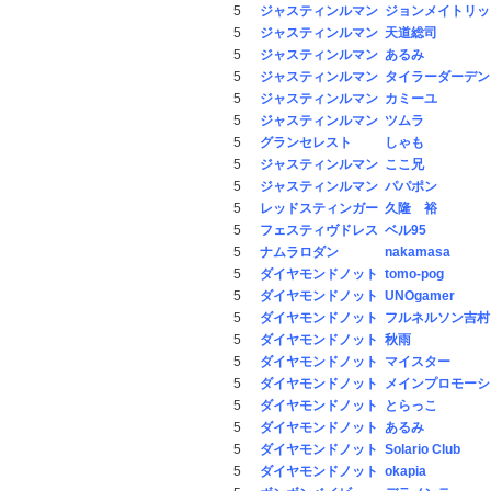
5
ジャスティンルマン
ジョンメイトリッ
5
ジャスティンルマン
天道総司
5
ジャスティンルマン
あるみ
5
ジャスティンルマン
タイラーダーデン
5
ジャスティンルマン
カミーユ
5
ジャスティンルマン
ツムラ
5
グランセレスト
しゃも
5
ジャスティンルマン
ここ兄
5
ジャスティンルマン
パパポン
5
レッドスティンガー
久隆 裕
5
フェスティヴドレス
ベル95
5
ナムラロダン
nakamasa
5
ダイヤモンドノット
tomo-pog
5
ダイヤモンドノット
UNOgamer
5
ダイヤモンドノット
フルネルソン吉村
5
ダイヤモンドノット
秋雨
5
ダイヤモンドノット
マイスター
5
ダイヤモンドノット
メインプロモーシ
5
ダイヤモンドノット
とらっこ
5
ダイヤモンドノット
あるみ
5
ダイヤモンドノット
Solario Club
5
ダイヤモンドノット
okapia