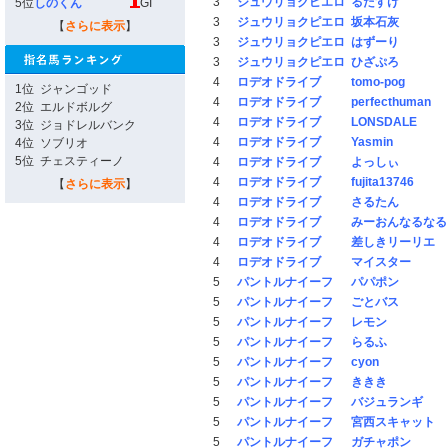
3
ジュウリョクピエロ
るたすけ
5位
しのくん
GI
3
ジュウリョクピエロ
坂本石灰
【
さらに表示
】
3
ジュウリョクピエロ
はずーり
3
ジュウリョクピエロ
ひざぷろ
4
ロデオドライブ
tomo-pog
1位
ジャンゴッド
4
ロデオドライブ
perfecthuman
2位
エルドボルグ
4
ロデオドライブ
LONSDALE
3位
ジョドレルバンク
4
ロデオドライブ
Yasmin
4位
ソブリオ
5位
チェスティーノ
4
ロデオドライブ
よっしぃ
4
ロデオドライブ
fujita13746
【
さらに表示
】
4
ロデオドライブ
さるたん
4
ロデオドライブ
みーおんなるなる
4
ロデオドライブ
差しきリーリエ
4
ロデオドライブ
マイスター
5
パントルナイーフ
パパポン
5
パントルナイーフ
ごとバス
5
パントルナイーフ
レモン
5
パントルナイーフ
らるふ
5
パントルナイーフ
cyon
5
パントルナイーフ
ききき
5
パントルナイーフ
バジュランギ
5
パントルナイーフ
宮西スキャット
5
パントルナイーフ
ガチャポン