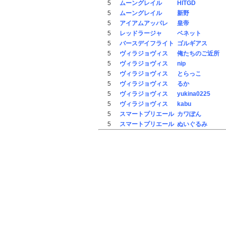
5
ムーングレイル
HITGD
5
ムーングレイル
新野
5
アイアムアッパレ
皇帝
5
レッドラージャ
ベネット
5
バースデイフライト
ゴルギアス
5
ヴィラジョヴィス
俺たちのご近所
5
ヴィラジョヴィス
nip
5
ヴィラジョヴィス
とらっこ
5
ヴィラジョヴィス
るか
5
ヴィラジョヴィス
yukina0225
5
ヴィラジョヴィス
kabu
5
スマートプリエール
カワぽん
5
スマートプリエール
ぬいぐるみ