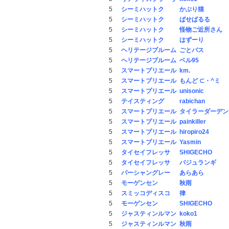
5
シーミハットク
かぶり猫
5
シーミハットク
ばせばるる
5
シーミハットク
怪物ご近所さん
5
シーミハットク
はずーり
5
ヘリテージブルーム
ごとバス
5
ヘリテージブルーム
ベル95
5
スマートプリエール
km.
5
スマートプリエール
もんど ⊂・^ミ
5
スマートプリエール
unisonic
5
テイスティング
rabichan
5
スマートプリエール
タイラーダーデン
5
スマートプリエール
painkiller
5
スマートプリエール
hiropiro24
5
スマートプリエール
Yasmin
5
タイセイフレッサ
SHIGECHO
5
タイセイフレッサ
バジュランギ
5
パーシャングレー
あらあら
5
モーゲンセン
秋雨
5
スミッコディスコ
律
5
モーゲンセン
SHIGECHO
5
ジャスティンルマン
koko1
5
ジャスティンルマン
秋雨