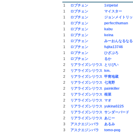
1
ロブチェン
1stpetal
1
ロブチェン
マイスター
1
ロブチェン
ジョンメイトリッ
1
ロブチェン
perfecthuman
1
ロブチェン
kabu
1
ロブチェン
keina
1
ロブチェン
みーおんなるなる
1
ロブチェン
fujita13746
1
ロブチェン
ひざぷろ
1
ロブチェン
るか
2
リアライズシリウス
とりぴい
2
リアライズシリウス
km.
2
リアライズシリウス
甲冑地蔵
2
リアライズシリウス
七滝野
2
リアライズシリウス
painkiller
2
リアライズシリウス
根菜
2
リアライズシリウス
マオ
2
リアライズシリウス
yukina0225
2
リアライズシリウス
サンダーバード
2
リアライズシリウス
あじー
3
アスクエジンバラ
あるみ
3
アスクエジンバラ
tomo-pog