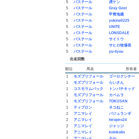
5
バステール
虎ケン
5
バステール
Gray Gost
5
バステール
甲冑地蔵
5
バステール
yukina0225
5
バステール
UNITE
5
バステール
LONSDALE
5
バステール
サイトウ
5
バステール
サヒロ牧場長
5
バステール
yu-4you
出走回数
順位
馬名
所有者
1
モズプリフォール
ゴーロクシチー
1
モズプリフォール
らいさん
1
コスモラムバック
トンパチキッド
1
モズプリフォール
カベムラ
1
モズプリフォール
TOKUSAN
1
ティブロン
ネコねこ
2
アニマレイ
バジュランギ
2
アニマレイ
hiropiro24
2
アニマレイ
ジャッジ
2
アニマレイ
kolnkolin
2
アニマレイ
るか