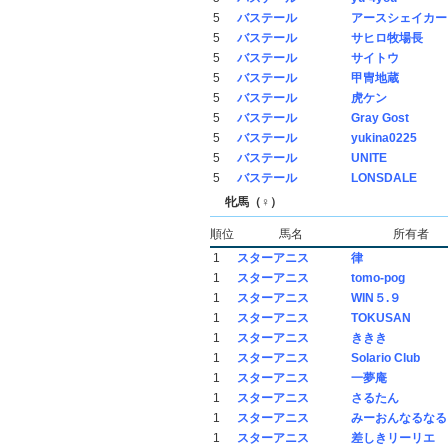
5
バステール
アースシェイカー
5
バステール
サヒロ牧場長
5
バステール
サイトウ
5
バステール
甲冑地蔵
5
バステール
虎ケン
5
バステール
Gray Gost
5
バステール
yukina0225
5
バステール
UNITE
5
バステール
LONSDALE
牝馬（♀）
順位
馬名
所有者
1
スターアニス
律
1
スターアニス
tomo-pog
1
スターアニス
WIN５.９
1
スターアニス
TOKUSAN
1
スターアニス
ききき
1
スターアニス
Solario Club
1
スターアニス
一夢庵
1
スターアニス
さるたん
1
スターアニス
みーおんなるなる
1
スターアニス
差しきリーリエ