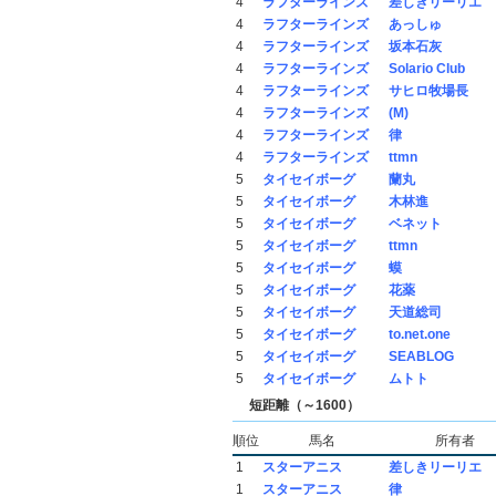
4
ラフターラインズ
差しきリーリエ
4
ラフターラインズ
あっしゅ
4
ラフターラインズ
坂本石灰
4
ラフターラインズ
Solario Club
4
ラフターラインズ
サヒロ牧場長
4
ラフターラインズ
(M)
4
ラフターラインズ
律
4
ラフターラインズ
ttmn
5
タイセイボーグ
蘭丸
5
タイセイボーグ
木林進
5
タイセイボーグ
ベネット
5
タイセイボーグ
ttmn
5
タイセイボーグ
蟆
5
タイセイボーグ
花薬
5
タイセイボーグ
天道総司
5
タイセイボーグ
to.net.one
5
タイセイボーグ
SEABLOG
5
タイセイボーグ
ムトト
短距離（～1600）
順位
馬名
所有者
1
スターアニス
差しきリーリエ
1
スターアニス
律