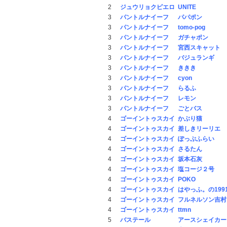
2
ジュウリョクピエロ
UNITE
3
パントルナイーフ
パパポン
3
パントルナイーフ
tomo-pog
3
パントルナイーフ
ガチャポン
3
パントルナイーフ
宮西スキャット
3
パントルナイーフ
バジュランギ
3
パントルナイーフ
ききき
3
パントルナイーフ
cyon
3
パントルナイーフ
らるふ
3
パントルナイーフ
レモン
3
パントルナイーフ
ごとバス
4
ゴーイントゥスカイ
かぶり猫
4
ゴーイントゥスカイ
差しきリーリエ
4
ゴーイントゥスカイ
ぽっぷふらい
4
ゴーイントゥスカイ
さるたん
4
ゴーイントゥスカイ
坂本石灰
4
ゴーイントゥスカイ
塩コージ２号
4
ゴーイントゥスカイ
POKO
4
ゴーイントゥスカイ
はやっふ。の199
4
ゴーイントゥスカイ
フルネルソン吉村
4
ゴーイントゥスカイ
ttmn
5
バステール
アースシェイカー