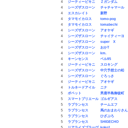
4
ジーティービキニ
Ｚガンダム
4
シーズザスローン
チャチャマール
4
エスカレイト
新野
4
タマモイカロス
tomo-pog
4
タマモイカロス
tomabechi
4
シーズザスローン
アオヤギ
4
シーズザスローン
チャイティーヨ
4
シーズザスローン
super X
4
シーズザスローン
おかT
4
シーズザスローン
km.
4
キーンセンス
ベル95
4
ジーティービキニ
スロキング
4
シーズザスローン
中穴予想士の松
4
シーズザスローン
ぐろっさ
4
ジーティービキニ
アオヤギ
4
トルネードアイル
ニナ
5
ポペット
男鹿半島御徒町
5
スマートプリエール
ゴルギアス
5
ラプランセス
チームエフ
5
ラプランセス
馬のおまわりさん
5
ラプランセス
ひざぷろ
5
ラプランセス
SHIGECHO
5
リアライズブラーヴ
koko1