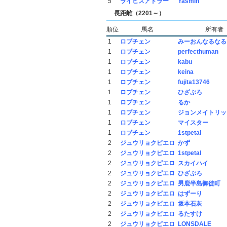
5
ライヒスアドラー
Yasmin
長距離（2201～）
順位
馬名
所有者
1
ロブチェン
みーおんなるなる
1
ロブチェン
perfecthuman
1
ロブチェン
kabu
1
ロブチェン
keina
1
ロブチェン
fujita13746
1
ロブチェン
ひざぷろ
1
ロブチェン
るか
1
ロブチェン
ジョンメイトリッ
1
ロブチェン
マイスター
1
ロブチェン
1stpetal
2
ジュウリョクピエロ
かず
2
ジュウリョクピエロ
1stpetal
2
ジュウリョクピエロ
スカイハイ
2
ジュウリョクピエロ
ひざぷろ
2
ジュウリョクピエロ
男鹿半島御徒町
2
ジュウリョクピエロ
はずーり
2
ジュウリョクピエロ
坂本石灰
2
ジュウリョクピエロ
るたすけ
2
ジュウリョクピエロ
LONSDALE