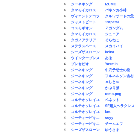
4
ジーネキング
IZUMO
4
タマモイカロス
パネンカ小林
4
ヴィエントデコラ
クルワザードの父
4
ジャストビート
1stpetal
4
コスモギオン
Ｚガンダム
4
タマモイカロス
ジュニア
4
タガノアラリア
そらねこ
4
ステラスペース
スカイハイ
4
シーズザスローン
keina
4
ウインターブレス
ゐゑ
4
プレセピオ
Yasmin
4
ジーネキング
中穴予想士の松
4
ジーネキング
フルネルソン吉村
4
ジーネキング
≪しと≫
4
ジーネキング
かぶり猫
4
ジーネキング
tomo-pog
4
コルテオソレイユ
ベネット
4
コルテオソレイユ
SF超人ヘラクレ
4
コルテオソレイユ
km.
4
ジーティービキニ
ssyy
4
ジーティービキニ
チームエフ
4
シーズザスローン
ゆうさま