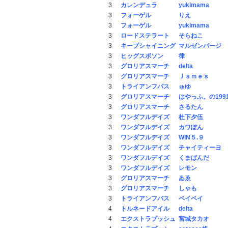
3
カレンデュラ
yukimama
3
フォーゲル
りえ
3
フォーゲル
yukimama
3
ロードステラート
そらねこ
3
キープシャイニング
マルゼンバージ
3
ヒッグスボソン
律
3
グロリアスマーチ
delta
3
グロリアスマーチ
Ｊａｍｅｓ
3
トライアンフパス
ゅゆ
3
グロリアスマーチ
はやっふ。の199
3
グロリアスマーチ
さるたん
3
ワンダフルデイズ
杜下夕伍
3
ワンダフルデイズ
カワぽん
3
ワンダフルデイズ
WIN５.９
3
ワンダフルデイズ
チャイティーヨ
3
ワンダフルデイズ
くまぱんだ
3
ワンダフルデイズ
レモン
3
グロリアスマーチ
ゐゑ
3
グロリアスマーチ
しゃも
3
トライアンフパス
ペイペイ
4
トルネードアイル
delta
4
エクストラプッシュ
宮城タカオ