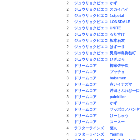
2
ジュウリョクピエロ
かず
2
ジュウリョクピエロ
スカイハイ
2
ジュウリョクピエロ
1stpetal
2
ジュウリョクピエロ
LONSDALE
2
ジュウリョクピエロ
UNITE
2
ジュウリョクピエロ
るたすけ
2
ジュウリョクピエロ
坂本石灰
2
ジュウリョクピエロ
はずーり
2
ジュウリョクピエロ
男鹿半島御徒町
2
ジュウリョクピエロ
ひざぷろ
3
ドリームコア
柳家佐平次
3
ドリームコア
プッチョ
3
ドリームコア
babamen
3
ドリームコア
赤いイナズマ
3
ドリームコア
沖田さぶれ@一口
3
ドリームコア
painkiller
3
ドリームコア
かず
3
ドリームコア
サッポロノパンヤ
3
ドリームコア
けーしゅう
3
ドリームコア
スースー
4
ラフターラインズ
蘭丸
4
ラフターラインズ
Yasmin