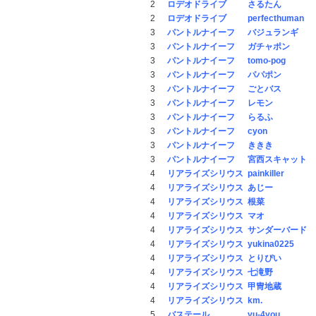
2
ロデオドライブ
さるたん
2
ロデオドライブ
perfecthuman
3
パントルナイーフ
バジュランギ
3
パントルナイーフ
ガチャポン
3
パントルナイーフ
tomo-pog
3
パントルナイーフ
パパポン
3
パントルナイーフ
ごとバス
3
パントルナイーフ
レモン
3
パントルナイーフ
らるふ
3
パントルナイーフ
cyon
3
パントルナイーフ
ききき
3
パントルナイーフ
宮西スキャット
4
リアライズシリウス
painkiller
4
リアライズシリウス
あじー
4
リアライズシリウス
根菜
4
リアライズシリウス
マオ
4
リアライズシリウス
サンダーバード
4
リアライズシリウス
yukina0225
4
リアライズシリウス
とりぴい
4
リアライズシリウス
七滝野
4
リアライズシリウス
甲冑地蔵
4
リアライズシリウス
km.
5
バステール
yu-4you