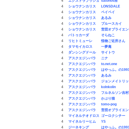
4
エクストラプッシュ
satonos柊
4
ショウナンカリス
LONSDALE
4
ショウナンカリス
ペイペイ
4
ショウナンカリス
あるみ
4
ショウナンカリス
ブルースカイ
4
ショウナンカリス
営団オブライエン
4
バトゥカーダ
そらねこ
4
リヒトミューレ
怪物ご近所さん
4
タマモイカロス
一夢庵
4
ダンシングドール
サイトウ
4
アスクエジンバラ
ニナ
4
アスクエジンバラ
to.net.one
4
アスクエジンバラ
はやっふ。の199
4
アスクエジンバラ
あるみ
4
アスクエジンバラ
ジョンメイトリッ
4
アスクエジンバラ
kolnkolin
4
アスクエジンバラ
フルネルソン吉村
4
アスクエジンバラ
かぶり猫
4
アスクエジンバラ
tomo-pog
4
アスクエジンバラ
営団オブライエン
4
マイネルテオドロス
ゴーロクシチー
4
マイネルリーヒム
YS
4
ジーネキング
はやっふ。の199