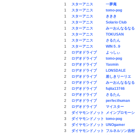
1
スターアニス
一夢庵
1
スターアニス
tomo-pog
1
スターアニス
ききき
1
スターアニス
Solario Club
1
スターアニス
みーおんなるなる
1
スターアニス
TOKUSAN
1
スターアニス
さるたん
1
スターアニス
WIN５.９
2
ロデオドライブ
よっしぃ
2
ロデオドライブ
tomo-pog
2
ロデオドライブ
Yasmin
2
ロデオドライブ
LONSDALE
2
ロデオドライブ
差しきリーリエ
2
ロデオドライブ
みーおんなるなる
2
ロデオドライブ
fujita13746
2
ロデオドライブ
さるたん
2
ロデオドライブ
perfecthuman
2
ロデオドライブ
マイスター
3
ダイヤモンドノット
メインプロモーシ
3
ダイヤモンドノット
tomo-pog
3
ダイヤモンドノット
UNOgamer
3
ダイヤモンドノット
フルネルソン吉村