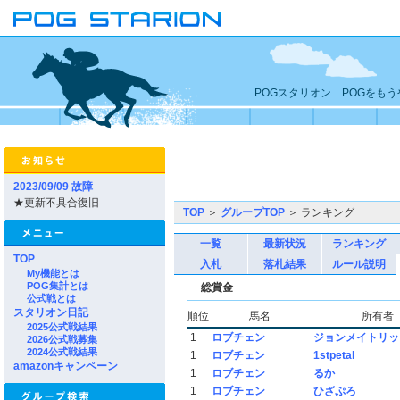
POGスタリオン POGをも
2023/09/09 故障
★更新不具合復旧
TOP
＞
グループTOP
＞ ランキング
一覧
最新状況
ランキング
TOP
入札
落札結果
ルール説明
My機能とは
POG集計とは
総賞金
公式戦とは
スタリオン日記
順位
馬名
所有者
2025公式戦結果
1
ロブチェン
ジョンメイトリッ
2026公式戦募集
2024公式戦結果
1
ロブチェン
1stpetal
amazonキャンペーン
1
ロブチェン
るか
1
ロブチェン
ひざぷろ