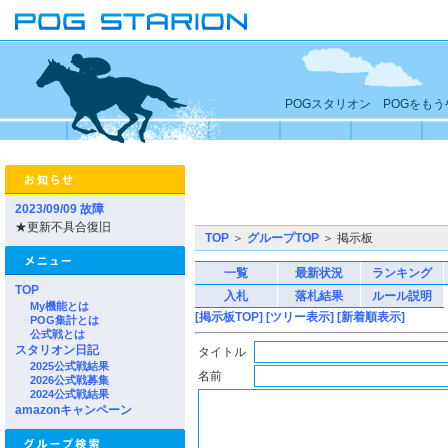
POGスタリオン POGをも
2023/09/09 故障
★更新不具合復旧
TOP
＞
グループTOP
＞ 掲示板
一覧
最新状況
ランキング
TOP
入札
落札結果
ルール説明
My機能とは
[掲示板TOP]
[ツリー表示]
[新着順表示]
POG集計とは
公式戦とは
スタリオン日記
タイトル
2025公式戦結果
名前
2026公式戦募集
2024公式戦結果
amazonキャンペーン