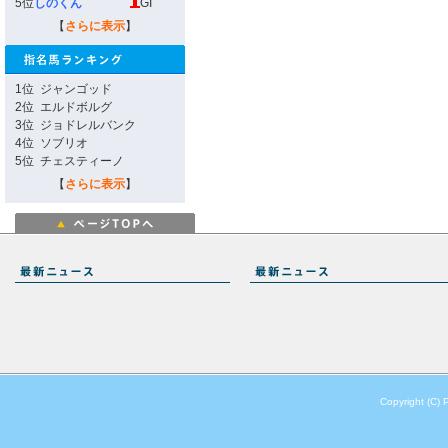
5位
しのくん
GI
【
さらに表示
】
1位
ジャンゴッド
2位
エルドボルグ
3位
ジョドレルバンク
4位
ソブリオ
5位
チェスティーノ
【
さらに表示
】
Copyright (C) 