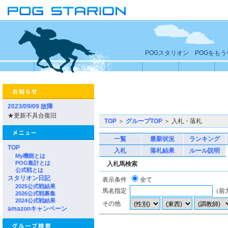
POGスタリオン POGをも
2023/09/09 故障
★更新不具合復旧
TOP
＞
グループTOP
＞ 入札・落札
一覧
最新状況
ランキング
TOP
入札
落札結果
ルール説明
My機能とは
POG集計とは
入札馬検索
公式戦とは
スタリオン日記
表示条件
全て
2025公式戦結果
馬名指定
（前
2026公式戦募集
2024公式戦結果
その他
amazonキャンペーン