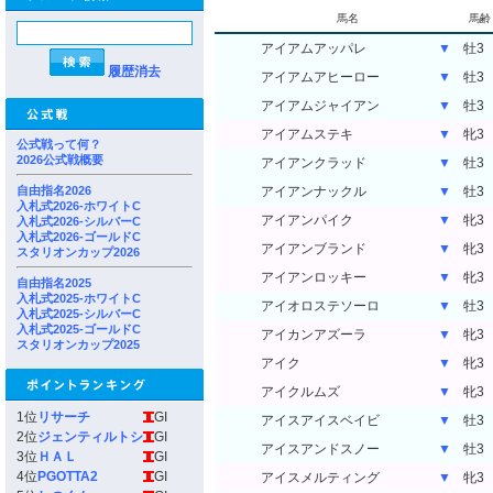
馬名
馬齢
アイアムアッパレ
▼
牡3
履歴消去
アイアムアヒーロー
▼
牡3
アイアムジャイアン
▼
牡3
アイアムステキ
▼
牝3
公式戦って何？
2026公式戦概要
アイアンクラッド
▼
牡3
自由指名2026
アイアンナックル
▼
牡3
入札式2026-ホワイトC
アイアンパイク
▼
牝3
入札式2026-シルバーC
入札式2026-ゴールドC
アイアンブランド
▼
牝3
スタリオンカップ2026
アイアンロッキー
▼
牝3
自由指名2025
入札式2025-ホワイトC
アイオロステソーロ
▼
牡3
入札式2025-シルバーC
入札式2025-ゴールドC
アイカンアズーラ
▼
牝3
スタリオンカップ2025
アイク
▼
牝3
アイクルムズ
▼
牝3
1位
リサーチ
GI
アイスアイスベイビ
▼
牡3
2位
ジェンティルトシ
GI
アイスアンドスノー
▼
牡3
3位
ＨＡＬ
GI
4位
PGOTTA2
GI
アイスメルティング
▼
牝3