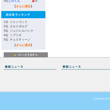
5位
しのくん
GI
【
さらに表示
】
1位
ジャンゴッド
2位
エルドボルグ
3位
ジョドレルバンク
4位
ソブリオ
5位
チェスティーノ
【
さらに表示
】
Copyright (C) 