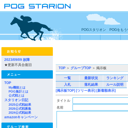
POGスタリオン POGをも
2023/09/09 故障
★更新不具合復旧
TOP
＞
グループTOP
＞ 掲示板
一覧
最新状況
ランキング
TOP
入札
落札結果
ルール説明
My機能とは
[掲示板TOP]
[ツリー表示]
[新着順表示]
POG集計とは
公式戦とは
スタリオン日記
タイトル
2025公式戦結果
名前
2026公式戦募集
2024公式戦結果
amazonキャンペーン