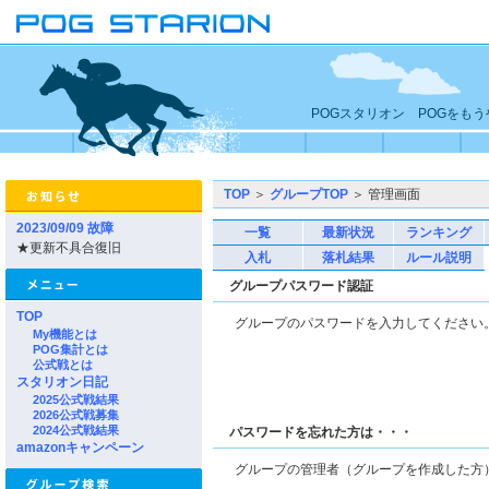
POGスタリオン POGをも
TOP
＞
グループTOP
＞ 管理画面
2023/09/09 故障
一覧
最新状況
ランキング
★更新不具合復旧
入札
落札結果
ルール説明
グループパスワード認証
TOP
グループのパスワードを入力してくださ
My機能とは
POG集計とは
公式戦とは
スタリオン日記
2025公式戦結果
2026公式戦募集
2024公式戦結果
パスワードを忘れた方は・・・
amazonキャンペーン
グループの管理者（グループを作成した方