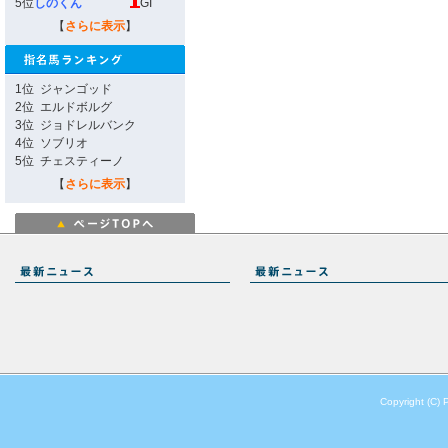
5位
しのくん
GI
【
さらに表示
】
1位
ジャンゴッド
2位
エルドボルグ
3位
ジョドレルバンク
4位
ソブリオ
5位
チェスティーノ
【
さらに表示
】
Copyright (C) 