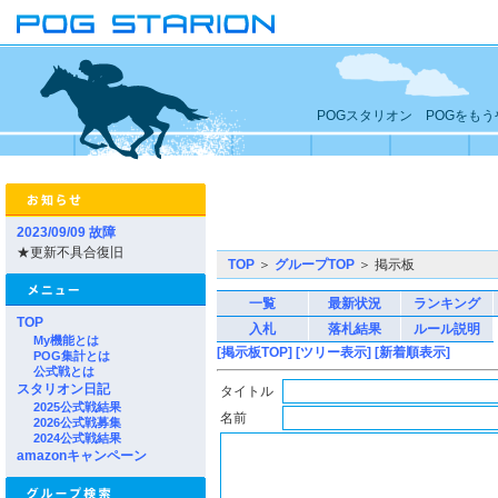
POGスタリオン POGをも
2023/09/09 故障
★更新不具合復旧
TOP
＞
グループTOP
＞ 掲示板
一覧
最新状況
ランキング
TOP
入札
落札結果
ルール説明
My機能とは
[掲示板TOP]
[ツリー表示]
[新着順表示]
POG集計とは
公式戦とは
スタリオン日記
タイトル
2025公式戦結果
名前
2026公式戦募集
2024公式戦結果
amazonキャンペーン