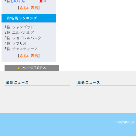
5位
しのくん
GI
【
さらに表示
】
1位
ジャンゴッド
2位
エルドボルグ
3位
ジョドレルバンク
4位
ソブリオ
5位
チェスティーノ
【
さらに表示
】
Copyright (C) 