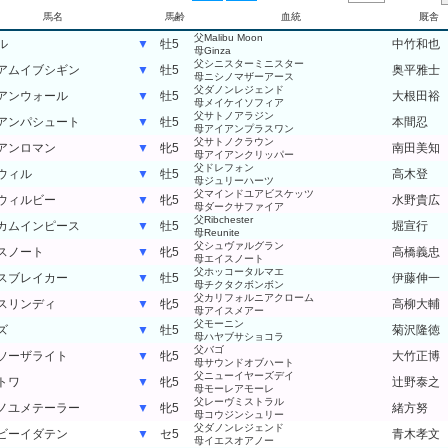
馬名
馬齢
血統
厩舎
父Malibu Moon
ル
▼
牡5
中竹和也
母Ginza
父シニスターミニスター
アムイブシギン
▼
牡5
奥平雅士
母ニシノマザーアース
父ダノンレジェンド
アンウォール
▼
牡5
大根田裕
母メイケイソフィア
父サトノアラジン
アンパシュート
▼
牡5
本間忍
母アイアンプラスワン
父サトノクラウン
アンロマン
▼
牝5
南田美知
母アイアンクリッパー
父ドレフォン
ウィル
▼
牡5
高木登
母ジュリーハーツ
父マインドユアビスケッツ
ウィルビー
▼
牝5
水野貴広
母ダークサファイア
父Ribchester
カムインピース
▼
牡5
堀宣行
母Reunite
父シュヴァルグラン
スノート
▼
牝5
高橋義忠
母エイスノート
父ホッコータルマエ
スブレイカー
▼
牡5
伊藤伸一
母チクタクボンボン
父カリフォルニアクローム
スリンディ
▼
牝5
高柳大輔
母アイスメアー
父モーニン
ズ
▼
牡5
菊沢隆徳
母ハヤブサショコラ
父バゴ
ソーザライト
▼
牝5
大竹正博
母サウンドオブハート
父ニューイヤーズデイ
トワ
▼
牝5
辻野泰之
母モーレアモーレ
父レーヴミストラル
ノユメテーラー
▼
牝5
緒方努
母コウジンシュリー
父ダノンレジェンド
ビーイダテン
▼
セ5
青木孝文
母イエスオアノー