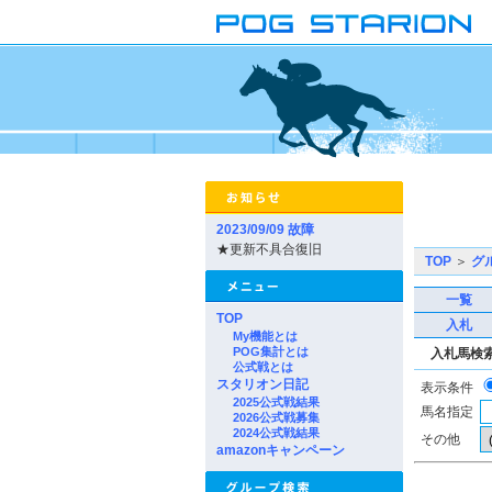
2023/09/09 故障
★更新不具合復旧
TOP
＞
グ
一覧
TOP
入札
My機能とは
POG集計とは
入札馬検
公式戦とは
スタリオン日記
表示条件
2025公式戦結果
馬名指定
2026公式戦募集
2024公式戦結果
その他
amazonキャンペーン