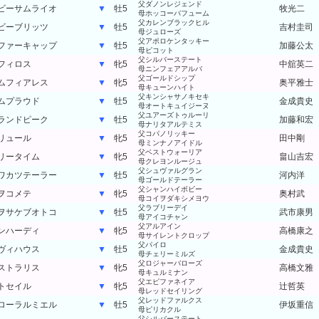
父ダノンレジェンド
ビーサムライオ
▼
牡5
牧光二
母ホッコーパフューム
父カレンブラックヒル
ビーブリッツ
▼
牡5
吉村圭司
母ジュローズ
父アポロケンタッキー
ファーキャップ
▼
牡5
加藤公太
母ピコット
父シルバーステート
フィロス
▼
牝5
中舘英二
母ニンフェアアルバ
父ゴールドシップ
ムフィアレス
▼
牝5
奥平雅士
母キューンハイト
父キンシャサノキセキ
ムプラウド
▼
牡5
金成貴史
母オートキュイジーヌ
父ユアーズトゥルーリ
ランドピーク
▼
牡5
加藤和宏
母ナリタアルテミス
父コパノリッキー
リュール
▼
牝5
田中剛
母ミンナノアイドル
父ベストウォーリア
リータイム
▼
牝5
畠山吉宏
母クレヨンルージュ
父シュヴァルグラン
ワカツテーラー
▼
牡5
河内洋
母ゴールドテーラー
父シャンハイボビー
ヲコメテ
▼
牝5
奥村武
母コイヲダキシメヨウ
父ラブリーデイ
ヲサケブオトコ
▼
牡5
武市康男
母アイコチャン
父アルアイン
ンハーディ
▼
牝5
高橋康之
母サイレントクロップ
父パイロ
ヴィハウス
▼
牡5
金成貴史
母チェリーミルズ
父ロジャーバローズ
ストラリス
▼
牝5
高橋文雅
母キュルミナン
父エピファネイア
トセイル
▼
牝5
辻哲英
母レッドセイリング
父レッドファルクス
ローラルミエル
▼
牡5
伊坂重信
母ピリカクル
父シルバーステート