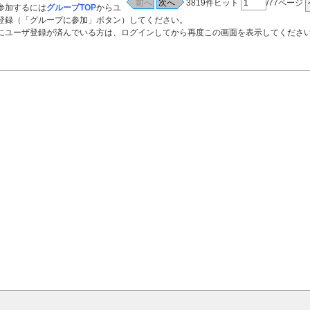
3819件ヒット
/77ページ
参加するには
グループTOP
からユ
登録（「グループに参加」ボタン）してください。
ーザ登録が済んでいる方は、ログインしてから再度この画面を表示してくださ