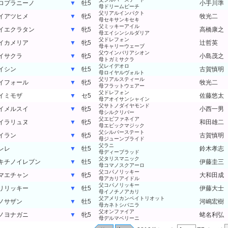
ロプラニーノ
▼
牡5
小手川準
母ドリームピーチ
父リアルインパクト
イアツヒメ
▼
牝5
牧光二
母セキサンキセキ
父ミッキーアイル
イエクラタン
▼
牝5
高橋康之
母エイシンシルダリア
父ドレフォン
イカメリア
▼
牝5
辻哲英
母キャリーウェーブ
父ウインバリアシオン
イサクラ
▼
牝5
小島茂之
母トガミサクラ
父レイデオロ
イシン
▼
牡5
古賀慎明
母ロイヤルヴォルト
父リアルスティール
イフォール
▼
牝5
牧光二
母フラットウェアー
父ドレフォン
イミモザ
▼
セ5
佐藤悠太
母アオイサンシャイン
父サトノダイヤモンド
イメルスイ
▼
牝5
小西一男
母シルクリバー
父エピファネイア
イラリュヌ
▼
牝5
和田雄二
母エピックマジック
父シルバーステート
イラン
▼
牝5
古賀慎明
母ジューンブライド
父ラニ
レレ
▼
牡5
鈴木孝志
母ディーブラッド
父タリスマニック
キチノイレブン
▼
牡5
伊藤圭三
母コマノスクアーロ
父コパノリッキー
マエチャン
▼
牝5
大和田成
母アカリアイドル
父コパノリッキー
リリッキー
▼
牡5
伊藤大士
母イノチノアカリ
父アメリカンペイトリオット
ノサザン
▼
牡5
河嶋宏樹
母カネトシバニラ
父オンファイア
ノヨナガニ
▼
牝5
蛯名利弘
母デルマベリーニ