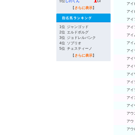
5位
しのくん
GI
アイ
【
さらに表示
】
アイ
アイ
1位
ジャンゴッド
アイ
2位
エルドボルグ
アイ
3位
ジョドレルバンク
アイ
4位
ソブリオ
5位
チェスティーノ
アイ
【
さらに表示
】
アイ
アイ
アイ
アイ
アイ
アイ
アイ
アウ
アウ
アウ