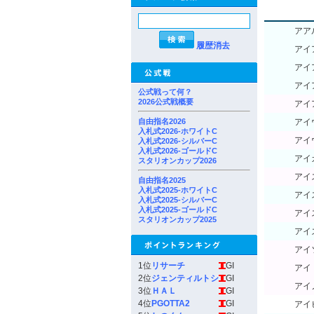
アア
履歴消去
アイ
アイ
アイ
公式戦って何？
2026公式戦概要
アイ
自由指名2026
アイ
入札式2026-ホワイトC
アイ
入札式2026-シルバーC
入札式2026-ゴールドC
アイ
スタリオンカップ2026
アイ
自由指名2025
入札式2025-ホワイトC
アイ
入札式2025-シルバーC
入札式2025-ゴールドC
アイ
スタリオンカップ2025
アイ
アイ
1位
リサーチ
GI
アイ
2位
ジェンティルトシ
GI
アイ
3位
ＨＡＬ
GI
4位
PGOTTA2
GI
アイ