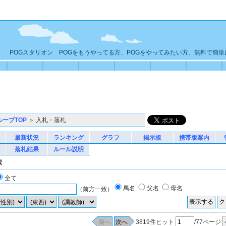
POGスタリオン POGをもうやってる方、POGをやってみたい方、無料で簡
ループTOP
＞ 入札・落札
最新状況
ランキング
グラフ
掲示板
携帯版案内
落札結果
ルール説明
索
全て
馬名
父名
母名
（前方一致）
3819件ヒット
/77ページ